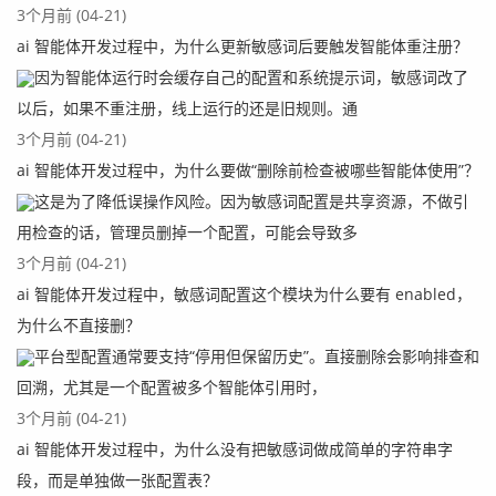
也使用这个
ResponseHandler来处理，示例代码如下：
3个月前 (04-21)
ai 智能体开发过程中，为什么更新敏感词后要触发智能体重注册？
/**

因为智能体运行时会缓存自己的配置和系统提示词，敏感词改了
	 * 这里使用handler处理结果，避免重复关流，使
以后，如果不重注册，线上运行的还是旧规则。通
用的方式是：String responseBody =

3个月前 (04-21)
	 * httpclient.execute(httpget,responseHan
dler);

ai 智能体开发过程中，为什么要做“删除前检查被哪些智能体使用”？
	 */

这是为了降低误操作风险。因为敏感词配置是共享资源，不做引
	public static ResponseHandler<String> res
用检查的话，管理员删掉一个配置，可能会导致多
ponseHandler = new ResponseHandler<String>() {

3个月前 (04-21)
		@Override

ai 智能体开发过程中，敏感词配置这个模块为什么要有 enabled，
		public String handleResponse(fina
为什么不直接删？
l HttpResponse response) throws ClientProtocolExc
平台型配置通常要支持“停用但保留历史”。直接删除会影响排查和
eption, IOException {

回溯，尤其是一个配置被多个智能体引用时，
			int status = response.get
StatusLine().getStatusCode();

3个月前 (04-21)
			if (status >= 200 && stat
ai 智能体开发过程中，为什么没有把敏感词做成简单的字符串字
us < 300) {

段，而是单独做一张配置表？