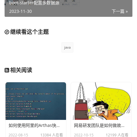
boot-starter配置多数据源
		@Override

2023-11-30
		public long getKeepAliveDuration
下一篇 »
(HttpResponse response, HttpContext context) {

			return 60 * 1000;//定义ke
继续看这个主题
epalive时长为60s

		}

java
	};
具体的实际时长可以在代码里面写死，也可以从header头里
相关阅读
面动态获取，一般都是直接写死的
3）初始化httpclient
上面我们设置完毕了，那么接下来就要初始化httpclient了，
这里的httpclient初始化的时候一般包含一些属性信息，例
如：
如何使用阿里的Arthas快速定位正在线上运行的程序问题
网易研发团队是如何做故障演练的？
超时时间

2022-08-15
13384 人在看
2022-10-15
12199 人在看