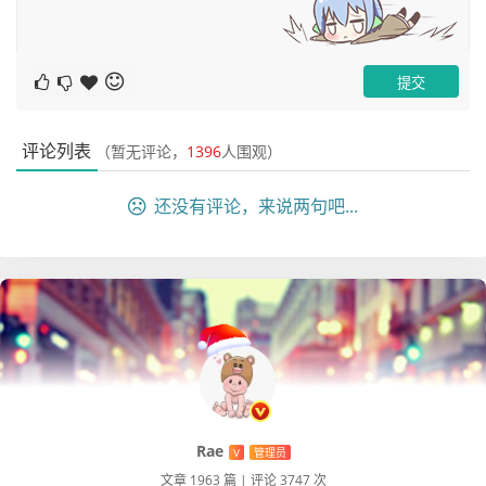
setConnectTimeout(60)

						.
build()).build();

		return httpClient;

	}
评论列表
（暂无评论，
1396
人围观）
4）设置关闭httpclient
还没有评论，来说两句吧...
日常我们在使用httpclient的时候，用完一般都会直接clos
e，这里的话由于我们是把httpclient放在连接池的，因此这
里我们使用一个单独的线程去检测超过30秒没有使用的httpc
lient给他关闭掉即可，示例代码如下：
package com.example.demo.httpclient;

import java.util.concurrent.TimeUnit;

Rae
V
管理员
文章 1963 篇
|
评论 3747 次