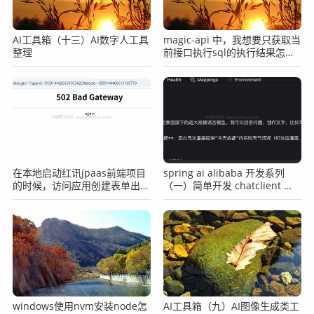
            while (!shutdown) {

                synchronized (this) {

AI工具箱（十三）AI数字人工具
magic-api 中，我想要只获取当
                    wait(5000);

整理
前接口执行sql的执行结果怎么
                    // Close expired connections

办？
                    connMgr.closeExpiredConnectio
ns();

                    // Optionally, close connecti
ons

                    // that have been idle longe
r than 30 sec

在本地启动红讯jpaas前端项目
spring ai alibaba 开发系列
                    connMgr.closeIdleConnections
的时候，访问应用创建表单出现
（一）简单开发 chatclient 示
502的提示怎么办？
例
(30, TimeUnit.SECONDS);

                }

            }

        } catch (InterruptedException ex) {

        	ex.printStackTrace();

        }

    }

windows使用nvm安装node怎
AI工具箱（九）AI图像生成类工