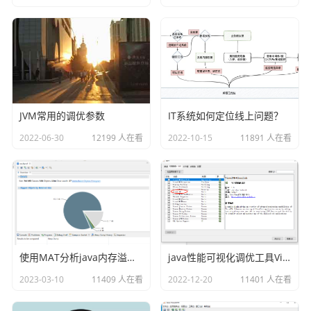
重拾

压缩

等等
这里我们依托上面的connectionmanager来创建这个httpclie
nt，示例代码如下：
public static CloseableHttpClient getHttpClient
JVM常用的调优参数
IT系统如何定位线上问题？
() {

2022-06-30
12199 人在看
2022-10-15
11891 人在看
		CloseableHttpClient httpClient =

				HttpClients.custo
m()

				//设置连接池

				.setConnectionMan
ager(connectionManager)

				//设置keepAlive的
使用MAT分析java内存溢出的原因
java性能可视化调优工具VisualVM插件之Visual GC
时间

2023-03-10
11409 人在看
2022-12-20
11401 人在看
				.setKeepAliveStra
tegy(keepAliveStrategy)
