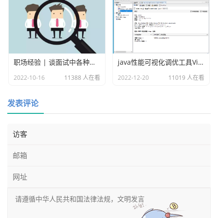
				//设置重拾3次

				.setRetryHandler
(new DefaultHttpRequestRetryHandler(3,true))

				//设置request con
fg

职场经验 | 谈面试中各种各样的坑
java性能可视化调优工具VisualVM
				.setDefaultReques
tConfig(

2022-10-16
11388 人在看
2022-12-20
11019 人在看
						R
equestConfig.custom()

发表评论
						.
setStaleConnectionCheckEnabled(true)

						.
setContentCompressionEnabled(true)

						.
setSocketTimeout(60)

						.
setConnectionRequestTimeout(60)

						.