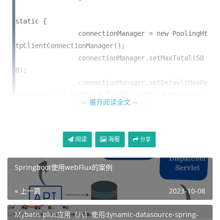
static {

		connectionManager = new PoolingHt
tpClientConnectionManager();

		connectionManager.setMaxTotal(50
0);

		connectionManager.setDefaultMaxPe
rRoute(50);// 例如默认每路由最高50并发，具体依据业务
-- 展开阅读全文 --
来定

}
阅读
海报
分享
2）创建一个keepalive的策略
Springboot使用webFlux的案例
这里keepalive的时长需要定义下，一般我们设置为60秒即
可，示例代码如下：
« 上一篇
2023-10-08
private static ConnectionKeepAliveStrategy keepAl
iveStrategy = new ConnectionKeepAliveStrategy() {

Mybatis plus应用（八）使用dynamic-datasource-spring-