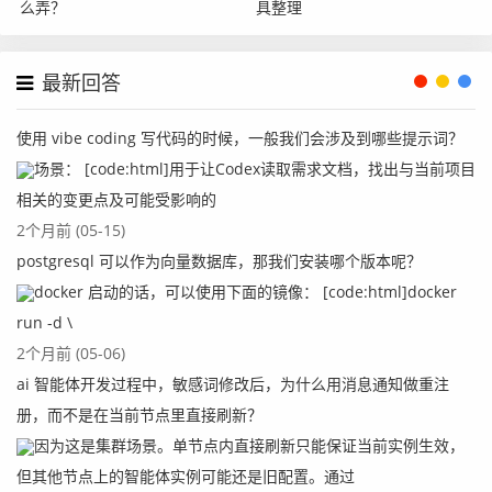
么弄？
具整理
    public void shutdown() {

        shutdown = true;

最新回答
        synchronized (this) {

            notifyAll();

使用 vibe coding 写代码的时候，一般我们会涉及到哪些提示词？
        }

场景： [code:html]用于让Codex读取需求文档，找出与当前项目
    }

相关的变更点及可能受影响的
}
2个月前 (05-15)
然后我们在使用的时候单独启动一个线程来检测空余链接，
postgresql 可以作为向量数据库，那我们安装哪个版本呢？
示例代码如下：
docker 启动的话，可以使用下面的镜像： [code:html]docker
new ExpireConnectionCloseThread(connectionManage
run -d \
r).start();
2个月前 (05-06)
ai 智能体开发过程中，敏感词修改后，为什么用消息通知做重注
5）解决重复关流的问题
册，而不是在当前节点里直接刷新？
因为这是集群场景。单节点内直接刷新只能保证当前实例生效，
在httpclient4.3之后，官方建议使用ResponseHandler来获
但其他节点上的智能体实例可能还是旧配置。通过
取responsebody，这样可以减少一次关流的操作，这里我们