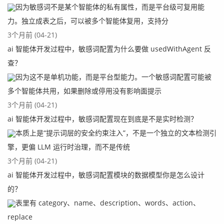
				HttpEntity entit
因为敏感词不是某个智能体的私有属性，而是平台级可复用能
y = response.getEntity();

力。独立成表之后，可以被多个智能体复用，支持分
				return entity !
3个月前 (04-21)
= null ? EntityUtils.toString(entity, "UTF-
ai 智能体开发过程中，敏感词配置为什么要做 usedWithAgent 反
8") : null;

查？
			} else {

				throw new ClientP
因为这不是单机功能，而是平台型能力。一个敏感词配置可能被
rotocolException("Unexpected response statu
多个智能体共用，如果删除或停用没有影响面提示
s: " + status);

3个月前 (04-21)
			}

ai 智能体开发过程中，敏感词配置现在到底是不是实时检测？
		}

本质上是“提示词层的安全约束注入”，不是一个独立的文本检测引
	};
擎，更偏 LLM 运行时治理，而不是传统
3个月前 (04-21)
最后我们完整的HttpClientUtis的代码如下：
ai 智能体开发过程中，敏感词配置模块的数据模型你是怎么设计
的？
package com.example.demo.httpclient;

表里有 category、name、description、words、action、
import java.io.IOException;

replace