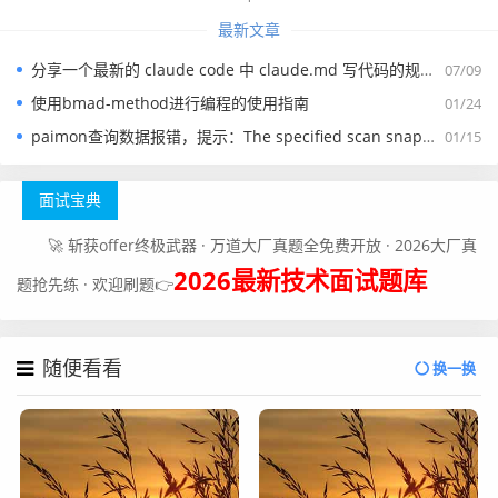
import org.apache.http.conn.HttpClientConnectionM
最新文章
anager;

分享一个最新的 claude code 中 claude.md 写代码的规约文件
07/09
public class ExpireConnectionCloseThread extend
使用bmad-method进行编程的使用指南
01/24
s Thread{

paimon查询数据报错，提示：The specified scan snapshotId 15845 is out of available snapshotId range [17875, 178
01/15
	private final HttpClientConnectionManage
r connMgr;

面试宝典
    private volatile boolean shutdown;

🚀 斩获offer终极武器 · 万道大厂真题全免费开放 · 2026大厂真
    public ExpireConnectionCloseThread(HttpClient
2026最新技术面试题库
题抢先练 · 欢迎刷题👉
ConnectionManager connMgr) {

        super();

        this.connMgr = connMgr;

随便看看
换一换
    }

    @Override

    public void run() {

        try {
