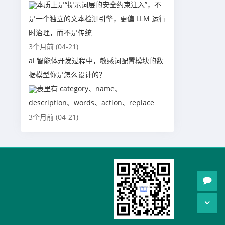
本质上是“提示词层的安全约束注入”，不
是一个独立的文本检测引擎，更偏 LLM 运行
时治理，而不是传统
3个月前 (04-21)
ai 智能体开发过程中，敏感词配置模块的数
据模型你是怎么设计的？
表里有 category、name、
description、words、action、replace
3个月前 (04-21)