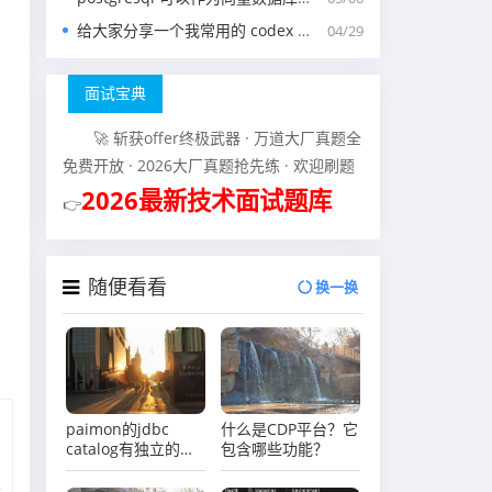
给大家分享一个我常用的 codex 中的 agents.md 文件
04/29
面试宝典
🚀 斩获offer终极武器 · 万道大厂真题全
免费开放 · 2026大厂真题抢先练 · 欢迎刷题
2026最新技术面试题库
👉
随便看看
换一换
paimon的jdbc
什么是CDP平台？它
catalog有独立的分
包含哪些功能？​​
布式锁控制，现在
gravitino是不是没