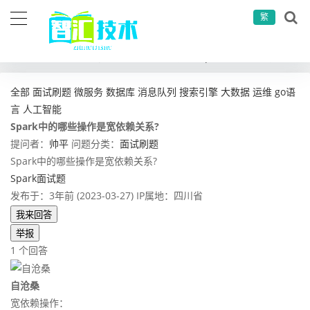
繁
当前位置：
首页
问答社区
面试刷题
Spark中的哪些操作是宽依赖关系?
全部
面试刷题
微服务
数据库
消息队列
搜索引擎
大数据
运维
go语
言
人工智能
Spark中的哪些操作是宽依赖关系?
提问者：
帅平
问题分类：
面试刷题
Spark中的哪些操作是宽依赖关系?
Spark面试题
发布于：3年前 (2023-03-27)
IP属地：四川省
我来回答
举报
1 个回答
自沧桑
宽依赖操作：