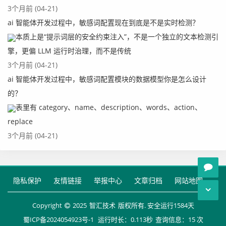
3个月前 (04-21)
ai 智能体开发过程中，敏感词配置现在到底是不是实时检测？
本质上是“提示词层的安全约束注入”，不是一个独立的文本检测引
擎，更偏 LLM 运行时治理，而不是传统
3个月前 (04-21)
ai 智能体开发过程中，敏感词配置模块的数据模型你是怎么设计
的？
表里有 category、name、description、words、action、
replace
3个月前 (04-21)
隐私保护
友情链接
举报中心
文章归档
网站地图
Copyright
2025
智汇技术
版权所有. 安全运行
1584
天
蜀ICP备2024054923号-1
运行时长：0.113秒
查询信息：15 次