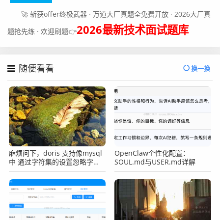
🚀 斩获offer终极武器 · 万道大厂真题全免费开放 · 2026大厂真
2026最新技术面试题库
题抢先练 · 欢迎刷题👉
随便看看
换一换
麻烦问下，doris 支持像mysql
OpenClaw个性化配置：
中 通过字符集的设置忽略字段
SOUL.md与USER.md详解
值的大小写吗