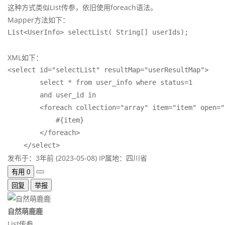
这种方式类似List传参，依旧使用foreach语法。
Mapper方法如下：
List<UserInfo> selectList( String[] userIds);
XML如下：
<select id="selectList" resultMap="userResultMap">

        select * from user_info where status=1

        and user_id in

        <foreach collection="array" item="item" open="
            #{item}

        </foreach>

发布于：3年前 (2023-05-08)
IP属地：四川省
有用
0
回复
举报
自然萌鹿鹿
List传参