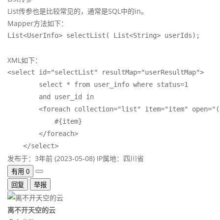
List传参也是比较常见的，通常是SQL中的in。
Mapper方法如下：
List<UserInfo> selectList( List<String> userIds);
XML如下：
<select id="selectList" resultMap="userResultMap">

        select * from user_info where status=1

        and user_id in

        <foreach collection="list" item="item" open="(
            #{item}

        </foreach>

    </select>
发布于：3年前 (2023-05-08)
IP属地：四川省
有用
0
回复
举报
离不开天空的云