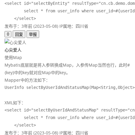
<select id="selectByEntity" resultType="cn.cb.demo.dom
        select * from user_info where user_id=#{userId
    </select>
发布于：3年前 (2023-05-08)
IP属地：四川省
0
回复
举报
心尖爱人
使用Map
Mybatis底层就是将入参转换成Map，入参传Map当然也行，此时#
{key}中的key就对应Map中的key。
Mapper中的方法如下：
UserInfo selectByUserIdAndStatusMap(Map<String,Object>
XML如下：
<select id="selectByUserIdAndStatusMap" resultType="cn
        select * from user_info where user_id=#{userId
    </select>
发布于：3年前 (2023-05-08)
IP属地：四川省