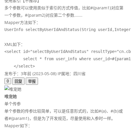
使用索引【不推荐】
多个参数可以使用类似于索引的方式传值，比如#{param1}对应第
一个参数，#{param2}对应第二个参数.......
Mapper方法如下：
UserInfo selectByUserIdAndStatus(String userId,Integer
XML如下：
<select id="selectByUserIdAndStatus" resultType="cn.cb
        select * from user_info where user_id=#{param1
    </select>
发布于：3年前 (2023-05-08)
IP属地：四川省
0
回复
举报
唯宠她
单个传参
单个参数的传参比较简单，可以是任意形式的，比如#{a}、#{b}或
者#{param1}，但是为了开发规范，尽量使用和入参时一样。
Mapper如下：