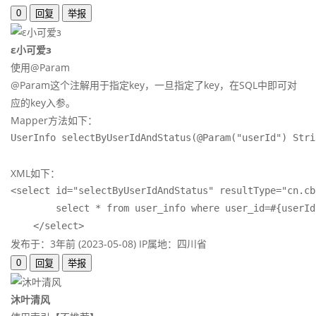
0
回复
举报
ε小可爱з
使用@Param
@Param这个注解用于指定key，一旦指定了key，在SQL中即可对
应的key入参。
Mapper方法如下：
UserInfo selectByUserIdAndStatus(@Param("userId") Stri
XML如下：
<select id="selectByUserIdAndStatus" resultType="cn.cb
        select * from user_info where user_id=#{userId
    </select>
发布于：3年前 (2023-05-08)
IP属地：四川省
0
回复
举报
沐叶清风