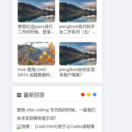
使用红迅Jpass进行
Jeecgboot低代码平
二开的时候，登录提
台二开系列（五）使
示
用JeecgBoot进行二
MQClientException:
开常见问题汇总
The producer
service state not
OK
hive 使用LOAD
JeecgBoot如何实现
DATA 加载数据时，
多租户隔离？
LOCAL 关键字有什
么区别？
最新回答
使用 vibe coding 写代码的时候，一般我们
会涉及到哪些提示词？
场景： [code:html]用于让Codex读取需