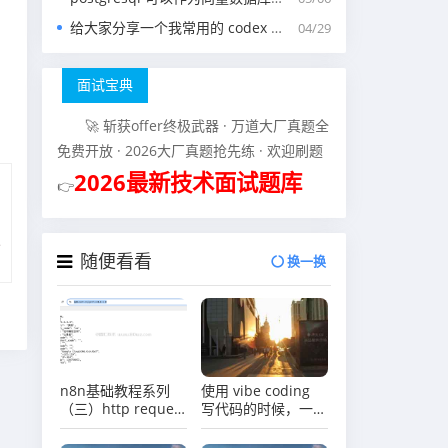
给大家分享一个我常用的 codex 中的 agents.md 文件
04/29
面试宝典
🚀 斩获offer终极武器 · 万道大厂真题全
免费开放 · 2026大厂真题抢先练 · 欢迎刷题
2026最新技术面试题库
👉
随便看看
换一换
n8n基础教程系列
使用 vibe coding
（三）http request
写代码的时候，一般
节点介绍
我们会涉及到哪些提
示词？