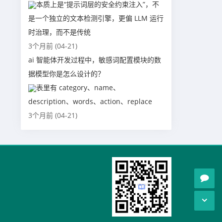
本质上是“提示词层的安全约束注入”，不
是一个独立的文本检测引擎，更偏 LLM 运行
时治理，而不是传统
3个月前 (04-21)
ai 智能体开发过程中，敏感词配置模块的数
据模型你是怎么设计的？
表里有 category、name、
description、words、action、replace
3个月前 (04-21)