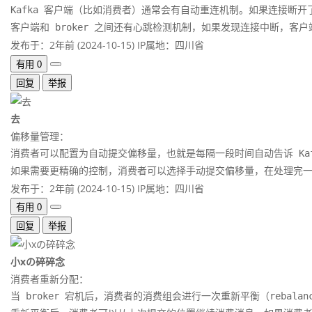
Kafka 客户端（比如消费者）通常会有自动重连机制。如果连接断开了
客户端和 broker 之间还有心跳检测机制，如果发现连接中断，客
发布于：2年前 (2024-10-15)
IP属地：四川省
有用
0
回复
举报
去
偏移量管理：
消费者可以配置为自动提交偏移量，也就是每隔一段时间自动告诉 Ka
如果需要更精确的控制，消费者可以选择手动提交偏移量，在处理完
发布于：2年前 (2024-10-15)
IP属地：四川省
有用
0
回复
举报
小xの碎碎念
消费者重新分配：
当 broker 宕机后，消费者的消费组会进行一次重新平衡（rebalance