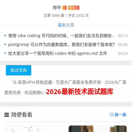
帅平
V
管理员
文章 5096 篇
|
评论 2332 次
最新文章
使用 vibe coding 写代码的时候，一般我们会涉及到哪些提示词？
05/15
postgresql 可以作为向量数据库，那我们安装哪个版本呢？
05/06
给大家分享一个我常用的 codex 中的 agents.md 文件
04/29
面试宝典
🚀 斩获offer终极武器 · 万道大厂真题全免费开放 · 2026大厂真
2026最新技术面试题库
题抢先练 · 欢迎刷题👉
随便看看
换一换