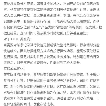
在处理复杂分析查询，如统计不同地区、不同产品类别的销售总额
时，列存储特性使数据库能快速定位相关列数据进行计算，无需读
取大量无关列数据，显著提高查询效率。例如，在包含百亿条销售
记录的表中，若使用传统行存储，可能需扫描大量无用数据，而列
存储能精准定位到 “地区”“产品类别”“销售额” 等相关列，极大减少数
据扫描量，查询时间可能从数小时缩短到几分钟甚至更短。
对于 OLTP 类查询：
当需要对某条记录进行快速更新或读取整行数据时，行存储部分能
快速响应，因其数据组织方式适合按行操作场景，能高效获取所需
整行数据，满足对实时性要求较高的业务操作。特别是在开启行列
混存后，对于宽表的点查操作，性能得到了极大提升。
存储成本优化：
在实际业务场景中，并非所有列都需频繁进行分析查询。对于很少
参与分析计算，但需保留用于事务处理等场景的列，采用行存储方
式；对于分析频繁的列采用列存储。这样既保证查询性能，又避免
对所有列都进行列存储带来的额外存储开销，因为列存储在存储格
式和索引等方面通常占用更多空间。通过合理的行列混存策略，可
在保证性能的同时，优化存储成本。