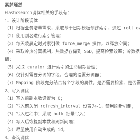
素梦瑾然
Elasticsearch调优相关的手段有：
1、设计阶段调优
（1）根据业务增量需求，采取基于日期模板创建索引，通过 roll ove
（2）使用别名进行索引管理；

（3）每天凌晨定时对索引做 force_merge 操作，以释放空间；

（4）采取冷热分离机制，热数据存储到 SSD，提高检索效率；冷数据定期
储；

（5）采取 curator 进行索引的生命周期管理；

（6）仅针对需要分词的字段，合理的设置分词器；

（7）Mapping 阶段充分结合各个字段的属性，是否需要检索、是否
2、写入调优
（1）写入前副本数设置为 0；

（2）写入前关闭 refresh_interval 设置为-1，禁用刷新机制；

（3）写入过程中：采取 bulk 批量写入；

（4）写入后恢复副本数和刷新间隔；

（5）尽量使用自动生成的 id。
3、查询调优