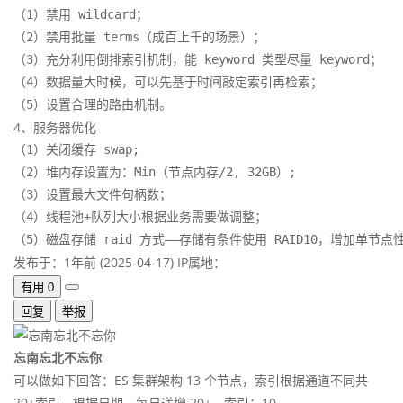
（1）禁用 wildcard；

（2）禁用批量 terms（成百上千的场景）；

（3）充分利用倒排索引机制，能 keyword 类型尽量 keyword；

（4）数据量大时候，可以先基于时间敲定索引再检索；

（5）设置合理的路由机制。
4、服务器优化
（1）关闭缓存 swap;

（2）堆内存设置为：Min（节点内存/2, 32GB）;

（3）设置最大文件句柄数；

（4）线程池+队列大小根据业务需要做调整；

（5）磁盘存储 raid 方式——存储有条件使用 RAID10，增加单
发布于：1年前 (2025-04-17)
IP属地：
有用
0
回复
举报
忘南忘北不忘你
可以做如下回答：ES 集群架构 13 个节点，索引根据通道不同共
20+索引，根据日期，每日递增 20+，索引：10