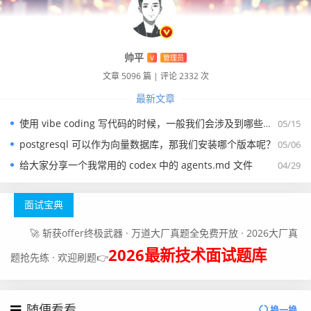
帅平
V
管理员
文章 5096 篇
|
评论 2332 次
最新文章
使用 vibe coding 写代码的时候，一般我们会涉及到哪些提示词？
05/15
postgresql 可以作为向量数据库，那我们安装哪个版本呢？
05/06
给大家分享一个我常用的 codex 中的 agents.md 文件
04/29
面试宝典
🚀 斩获offer终极武器 · 万道大厂真题全免费开放 · 2026大厂真
2026最新技术面试题库
题抢先练 · 欢迎刷题👉
随便看看
换一换