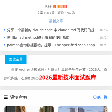
下的命令
Rae
V
管理员
pxd tryout -leader_only false
文章 1963 篇
|
评论 3747 次
最新文章
真正的成长, 源于内心的觉醒和不懈的努力, 你的信念
分享一个最新的 claude code 中 claude.md 写代码的规约文件
07/09
和行动, 将铺就通往更好的自己的道路
使用bmad-method进行编程的使用指南
01/24
paimon查询数据报错，提示：The specified scan snapshotId 15845 is out of available snapshotId range [17875, 178
01/15
面试宝典
🚀 斩获offer终极武器 · 万道大厂真题全免费开放 · 2026大厂真
2026最新技术面试题库
题抢先练 · 欢迎刷题👉
随便看看
换一换