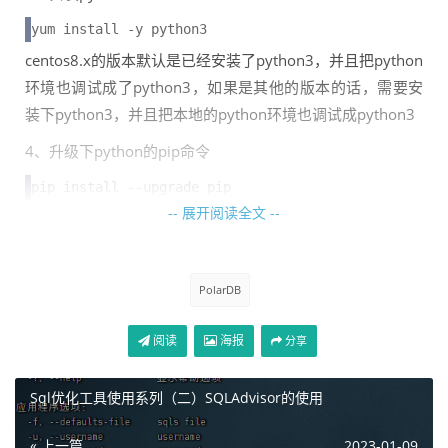
yum install -y python3
centos8.x的版本默认是已经安装了python3，并且把python
环境也调试成了python3，如果是其他的版本的话，需要安
装下python3，并且把本地的python环境也调试成python3
4、升级下python的pip命令
pip install --upgrade pip
-- 展开阅读全文 --
5、安装pxd
pip install pxd
如果服务器安装慢的话，可以使用如下的命令进行替换
PolarDB
pip install -i https://mirrors.aliyun.com/pypi/si
阅读
海报
分享
mple/ pxd
备注：安装这一步的时候可能会出现这个问题--《
pip安装报
Sql优化工具使用系列（二）SQLAdvisor的使用
错：Cannot uninstall ‘PyYAML’
》，安装文中的内容进行解
决即可。
« 上一篇
2023-01-09