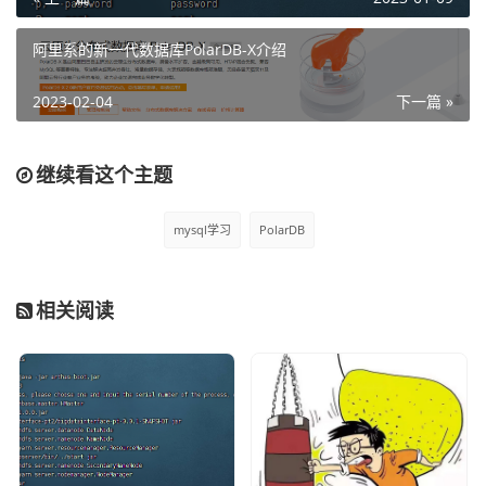
阿里系的新一代数据库PolarDB-X介绍
6、安装PolarDB
2023-02-04
下一篇 »
pxd tryout
这时候只需要等待即可，当出现下图就代表PolarDB安装完
毕了。
继续看这个主题
mysql学习
PolarDB
相关阅读
在图文的最后一行会显示当前安装的polardb的端口、账户
名和密码，只会显示一次，因此在安装完之后一定要记下
来。然后随便找个客户端登录即可，这里我们采用navicat进