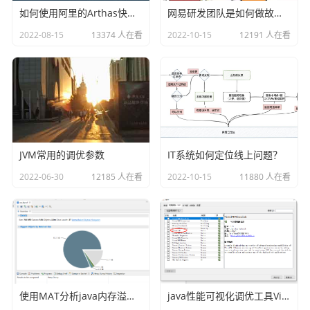
行登录：
如何使用阿里的Arthas快速定位正在线上运行的程序问题
网易研发团队是如何做故障演练的？
2022-08-15
13374 人在看
2022-10-15
12191 人在看
会看到默认有两个库，分别是：__cdc__和information_sche
ma。接下来的话我们和使用mysql一样用就可以了，例如创
建一个users的库
create database users;
JVM常用的调优参数
IT系统如何定位线上问题？
2022-06-30
12185 人在看
2022-10-15
11880 人在看
使用MAT分析java内存溢出的原因
java性能可视化调优工具VisualVM插件之Visual GC
再创建一下表：