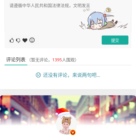
使用起来几乎和使用mysql是一样的。后面有时间会更新更
多的关于PolarDB的文章，敬请期待。
备注：
1、使用pxd的方式安装一般是在测试环境或者学习的环境
评论列表
（暂无评论，
1395
人围观）
下。
2、上面使用pxd tryout的话，默认只有一个GMS节点，一
还没有评论，来说两句吧...
个CN节点，一个DN节点，一个CDC节点，如果想要自定义
节点个数的话，可以使用如下的命令
pxd tryout -cn_replica 1 -cn_version latest -dn_r
eplica 1 -dn_version latest -cdc_replica 1 -cdc_v
ersion latest
3、上面创建的节点副本默认都是单副本的模式，在生产环
境这些我们要使用至少3副本的集群节点，因此需要使用如