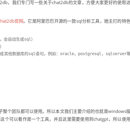
2db，我们专门写一些关于chat2db的文章，方便大家更好的使用
chat2db官网
。它是阿里巴巴开源的一款sql分析工具，她主打的特
会自动生成sql）

）

他数据库的sql语句，例如：oracle，postgresql，sqlserver
子整个团队都可以使用。所以本文我们主要介绍的也就是windows
于这个可以看作是一个工具，并且这里需要使用到chatgpt，所以使