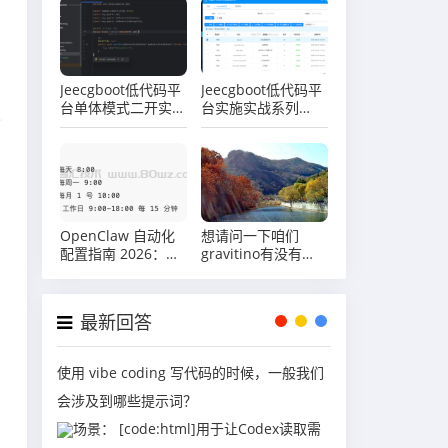
Jeecgboot低代码平
Jeecgboot低代码平
台单体模式二开实战
台实施实战系列
系列（十四）自定义
（十）场景实战司机
开发定时任务
管理之表单字段权限
控制
OpenClaw 自动化
想请问一下咱们
配置指南 2026：
gravitino有没有
Heartbeat 与 Cron
Iceberg Rest
Jobs 完整设置教程
Server on OSS的压
测数据啊？
最新回答
使用 vibe coding 写代码的时候，一般我们
会涉及到哪些提示词？
场景： [code:html]用于让Codex读取需