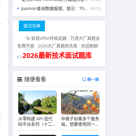
这
paimon查询数据报错，提示：The specified scan snapshotId 15845 is out of available snapshotId range [17875, 178
01/15
色
面试宝典
🚀 斩获offer终极武器 · 万道大厂真题全
免费开放 · 2026大厂真题抢先练 · 欢迎刷题
2026最新技术面试题库
👉
等
随便看看
换一换
版
从零构建 API 低代
中微子如果多个服务
码平台系列（十二）
端，想要使用同一个
用
高并发优化与部署实
客户端，这种模式支
践
持吗？