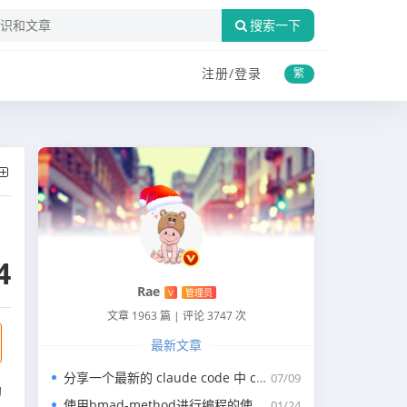
搜索一下
注册/
登录
繁
4
Rae
V
管理员
文章 1963 篇
|
评论 3747 次
最新文章
分享一个最新的 claude code 中 claude.md 写代码的规约文件
07/09
助
使用bmad-method进行编程的使用指南
01/24