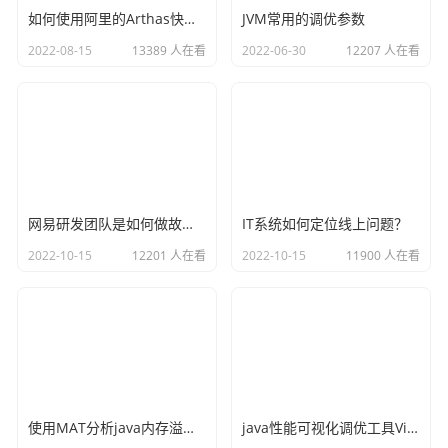
如何使用阿里的Arthas快速定位正在线上运行的程序问题
JVM常用的调优参数
2022-08-15
13389 人在看
2022-06-30
12207 人在看
接着智能生成的话，我们输入：分组统计costs_consume_lo
g表每天的总量
网易研发团队是如何做故障演练的？
IT系统如何定位线上问题？
2022-10-15
12201 人在看
2022-10-15
11900 人在看
输入之后，我们让他生成sql
使用MAT分析java内存溢出的原因
java性能可视化调优工具VisualVM插件之Visual GC