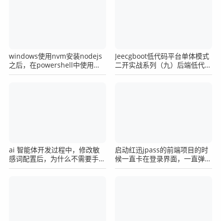
windows使用nvm安装nodejs
Jeecgboot低代码平台单体模式
之后，在powershell中使用
二开实战系列（九）后端低代码
node命令提示找不到怎么办？
二开之逻辑删除
ai 智能体开发过程中，修改敏
启动红迅jpass的前端项目的时
感词配置后，为什么不需要手动
候一直卡在登录界面，一直弹窗
重启所有智能体？
登录已过期，死循环一样。