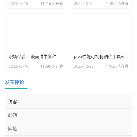
2023-03-10
11416 人在看
2022-12-20
11405 人在看
职场经验 | 谈面试中各种各样的坑
java性能可视化调优工具VisualVM
2022-10-16
11395 人在看
2022-12-20
11026 人在看
等待片刻后就可以看到在sql编辑区域生成好了sql，我们需
发表评论
要配置下图标的信息，这里主要是选择报表类型（现状图，
饼图，柱状图），横坐标，中坐标：
我们选择Run一下，做下验证：