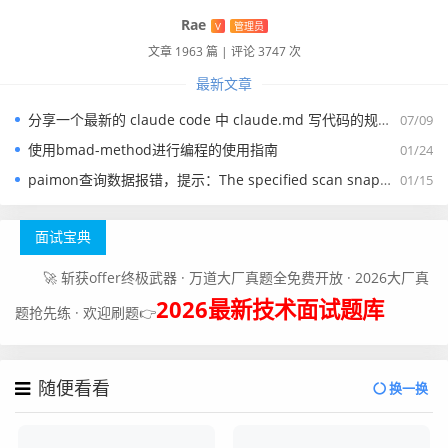
Rae
V
管理员
文章 1963 篇
|
评论 3747 次
最新文章
分享一个最新的 claude code 中 claude.md 写代码的规约文件
07/09
使用bmad-method进行编程的使用指南
01/24
paimon查询数据报错，提示：The specified scan snapshotId 15845 is out of available snapshotId range [17875, 178
01/15
面试宝典
🚀 斩获offer终极武器 · 万道大厂真题全免费开放 · 2026大厂真
2026最新技术面试题库
题抢先练 · 欢迎刷题👉
随便看看
换一换