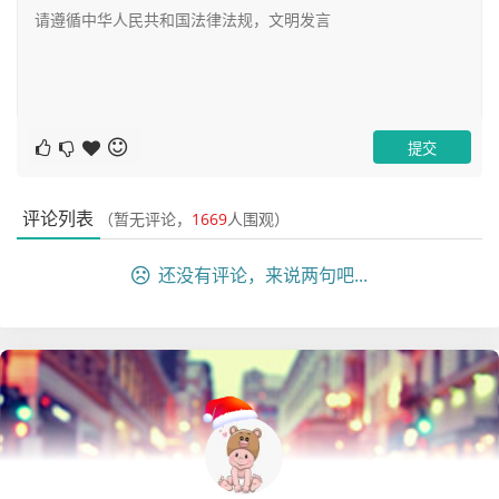
就可以看到显示出来了想要的报表了。然后我们点击Confir
m按钮：
然后后续我们点击左侧的消费记录，右侧就会自动出现对应
的报表信息了：
评论列表
（暂无评论，
1669
人围观）
是不是非常方便？这就是Chat2db的BI报表功能，使用起来
还没有评论，来说两句吧...
非常爽。
真正的成长, 源于内心的觉醒和不懈的努力, 你的信念
和行动, 将铺就通往更好的自己的道路