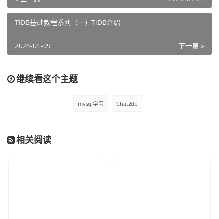
TiDB基础教程系列（一）TiDB介绍
2024-01-09
下一篇 »
接着点击这里的Add Data，我们编辑BI报表的信息，这里可
继续看这个主题
以直接写sql，也可以AI智能生成，首先我们选择对应的数据
源：
mysql学习
Chat2db
相关阅读