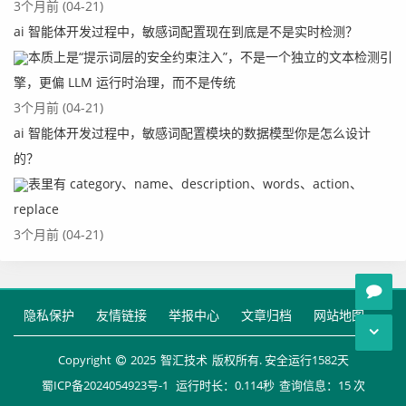
3个月前 (04-21)
ai 智能体开发过程中，敏感词配置现在到底是不是实时检测？
本质上是“提示词层的安全约束注入”，不是一个独立的文本检测引
擎，更偏 LLM 运行时治理，而不是传统
3个月前 (04-21)
ai 智能体开发过程中，敏感词配置模块的数据模型你是怎么设计
的？
表里有 category、name、description、words、action、
replace
3个月前 (04-21)
隐私保护
友情链接
举报中心
文章归档
网站地图
Copyright
2025
智汇技术
版权所有. 安全运行
1582
天
蜀ICP备2024054923号-1
运行时长：0.114秒
查询信息：15 次