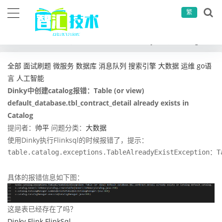
繁
当前位置：
首页
问答社区
大数据
Dinky中创建catalog报错：Table (or view) default_database.tbl_contract_detail already exists in Catalog
全部
面试刷题
微服务
数据库
消息队列
搜索引擎
大数据
运维
go语
言
人工智能
Dinky中创建catalog报错：Table (or view)
default_database.tbl_contract_detail already exists in
Catalog
提问者：
帅平
问题分类：
大数据
使用Dinky执行Flinksql的时候报错了，提示：
table.catalog.exceptions.TableAlreadyExistException：T
具体的报错信息如下图：
这是表已经存在了吗？
Dinky
Flink
FlinkSql