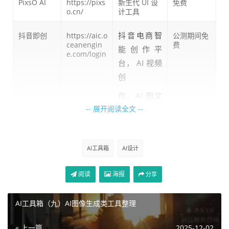
PixsO AI
https://pixs
新生代 UI 设
免费
o.cn/
计工具
抖音电商智
抖音即创
https://aic.o
公测期间免
ceanengin
费
能创作平
e.com/login
台， AI 视频
创
作、AI 图文
-- 展开阅读全文 --
创作
莫高设计
https://mas
企业级设计平
免费
tergo.com/
台
AI工具箱
AI设计
阿里堆友
https://d.de
设计师 AI 社
赠送免费次
sign/
群
数
阅读
海报
分享
AI工具箱（九）AI图像生成类工具整理
« 上一篇
2025-12-02