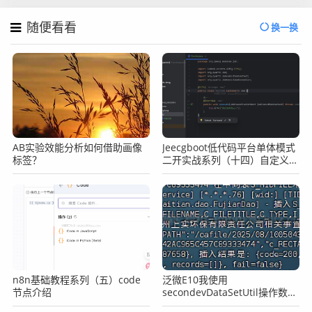
随便看看
换一换
AB实验效能分析如何借助画像
Jeecgboot低代码平台单体模式
标签？
二开实战系列（十四）自定义开
发定时任务
n8n基础教程系列（五）code
泛微E10我使用
节点介绍
secondevDataSetUtil操作数据
库一直提示租户为空，查询失败