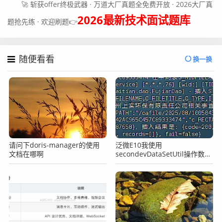
🚀 斩获offer终极武器 · 万道大厂真题全免费开放 · 2026大厂真
2026最新技术面试题库
题抢先练 · 欢迎刷题👉
随便看看
换一换
请问下doris-manager的使用
泛微E10我使用
文档在哪啊
secondevDataSetUtil操作数据
库一直提示租户为空，查询失败
怎么办？