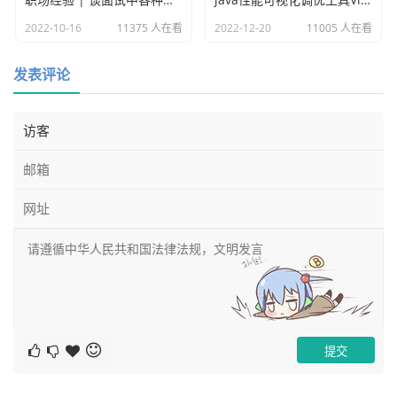
1、1、有人可能会想我想把关系名称兄弟，修改为姐妹怎么
2022-10-16
11375 人在看
2022-12-20
11005 人在看
办？这里的话就没法使用set了，只能是先查询出来兄弟的关
系，然后把他删除掉，再建立新的关系，起名为姐妹。示例
发表评论
如下：
//删除老关系，建立新关系

MATCH (a)-[r:兄弟]->(b) delete r create (a)-[nr:
姐妹]->(b)

//查询新的结果

match (n) return n
2、上面创建新关系的时候，上面的关系r这个变量不能重
复，新的关系需要重新起个新的变量名称。