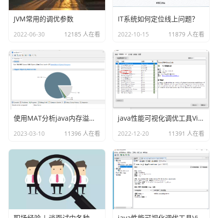
MATCH p=()-[r:兄弟]->() SET r.nos='002' RETURN p
JVM常用的调优参数
IT系统如何定位线上问题？
2022-06-30
12185 人在看
2022-10-15
11879 人在看
当然如果我们设置多个值的话，直接使用逗号进行分隔即
使用MAT分析java内存溢出的原因
java性能可视化调优工具VisualVM插件之Visual GC
可，示例如下：
2023-03-10
11396 人在看
2022-12-20
11391 人在看
MATCH p=()-[r:兄弟]->() SET r.nos='002',r.title
='text' RETURN p
以上就是关于SET关键字的用法。
备注：
职场经验 | 谈面试中各种各样的坑
java性能可视化调优工具VisualVM