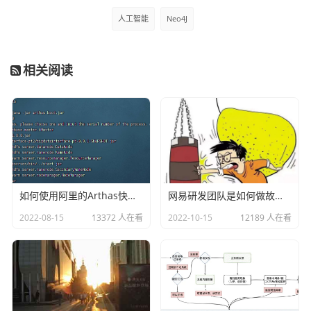
人工智能
Neo4J
相关阅读
那我们就给关系添加一下属性，比如给兄弟这个关系添加一
个nos:001，示例查询语句如下：
MATCH p=()-[r:兄弟]->() SET r.nos='001' RETURN p
运行之后就可以看到添加了nos属性了：
如何使用阿里的Arthas快速定位正在线上运行的程序问题
网易研发团队是如何做故障演练的？
2022-08-15
13372 人在看
2022-10-15
12189 人在看
当然如果是修改属性的话，和上面是一样的查询语句，假如
我们把兄弟关系的nos修改002，那么示例如下：