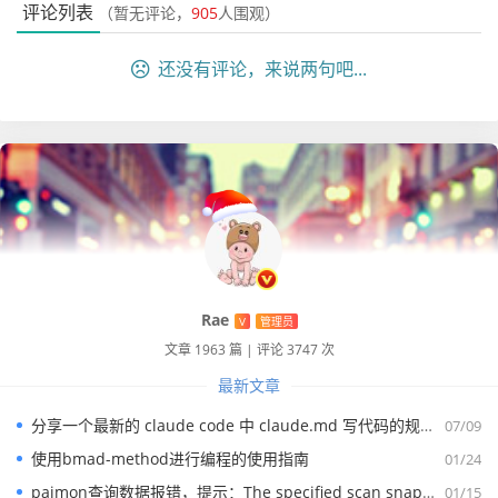
评论列表
（暂无评论，
905
人围观）
还没有评论，来说两句吧...
真正的成长, 源于内心的觉醒和不懈的努力, 你的信念
和行动, 将铺就通往更好的自己的道路
Rae
V
管理员
文章 1963 篇
|
评论 3747 次
最新文章
分享一个最新的 claude code 中 claude.md 写代码的规约文件
07/09
使用bmad-method进行编程的使用指南
01/24
paimon查询数据报错，提示：The specified scan snapshotId 15845 is out of available snapshotId range [17875, 178
01/15