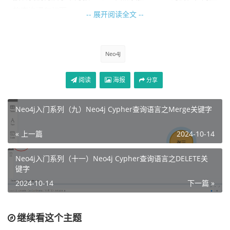
的查询语句如下：
-- 展开阅读全文 --
match (a{name: '张三'}) set a.sex='F' return a
Neo4J
阅读
海报
分享
Neo4j入门系列（九）Neo4j Cypher查询语言之Merge关键字
3、添加关系属性
« 上一篇
2024-10-14
在node4j中，所有的关系也可以和实体一样，有很多的属
Neo4j入门系列（十一）Neo4j Cypher查询语言之DELETE关
性，像我们使用[r:兄弟]这种建立的关系是没有属性了，示例
键字
如下：
2024-10-14
下一篇 »
继续看这个主题