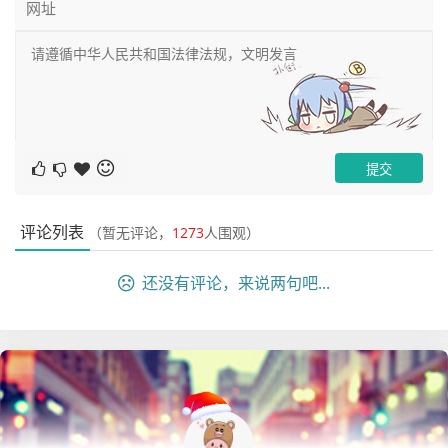
此时张三的考号就被导入进去了。
备注：
1、在南昊网上阅卷系统上的学生编辑功能里面也可以填入考
号，但是我使用的时候有bug，考号保存不进去，所以选择的是
评论列表
（暂无评论，
1273
人围观）
导入方式。
还没有评论，来说两句吧...
最后按照惯例，附上导入考号的模板，登陆后即可下载
登录访问
本站用户
免费查看
登录账号
您未登录，请
登录
或
注册
后查看