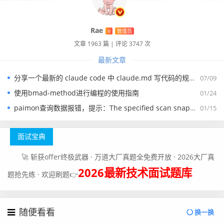
真正的成长, 源于内心的觉醒和不懈的努力, 你的信念
Rae
V
管理员
和行动, 将铺就通往更好的自己的道路
文章 1963 篇
|
评论 3747 次
最新文章
分享一个最新的 claude code 中 claude.md 写代码的规约文件
07/09
使用bmad-method进行编程的使用指南
01/24
paimon查询数据报错，提示：The specified scan snapshotId 15845 is out of available snapshotId range [17875, 178
01/15
面试宝典
🚀 斩获offer终极武器 · 万道大厂真题全免费开放 · 2026大厂真
2026最新技术面试题库
题抢先练 · 欢迎刷题👉
随便看看
换一换