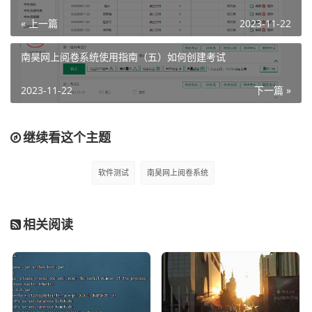
3、考号

« 上一篇
2023-11-22
4、考场

5、考点

南昊网上阅卷系统使用指南（五）如何创建考试
6、学校
2023-11-22
下一篇 »
继续看这个主题
软件测试
南昊网上阅卷系统
这几个字段里面最重要的就是前三个字段，后面剩余的三个
字段都是可以随便填写的。这里我们还是以张三为例，填写
相关阅读
这个考号模板：