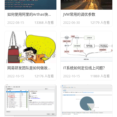
如何使用阿里的Arthas快速定位正在线上运行的程序问题
JVM常用的调优参数
2022-08-15
13368 人在看
2022-06-30
12179 人在看
特别备注下：
1、这里的学号和姓名一定要和之前导入的学生信息对应上

2、考号这里我们填写的03200016841是找的一张答题卡，这个
答题卡上的考号拿来用，方便后面演示阅卷。
网易研发团队是如何做故障演练的？
IT系统如何定位线上问题？
2022-10-15
12176 人在看
2022-10-15
11869 人在看