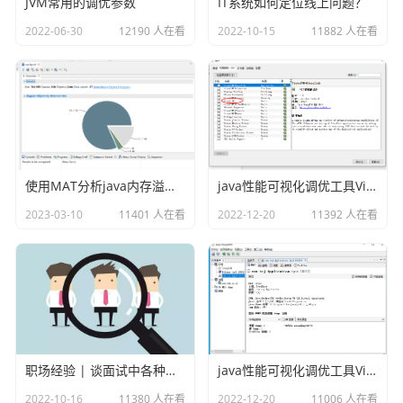
JVM常用的调优参数
IT系统如何定位线上问题？
2022-06-30
12190 人在看
2022-10-15
11882 人在看
使用MAT分析java内存溢出的原因
java性能可视化调优工具VisualVM插件之Visual GC
此时我们的阅卷设置就完成了。
2023-03-10
11401 人在看
2022-12-20
11392 人在看
备注：
1、阅卷的话，老师只能阅卷主观题，客观题由系统自动判断答
案
职场经验 | 谈面试中各种各样的坑
java性能可视化调优工具VisualVM
真正的成长, 源于内心的觉醒和不懈的努力, 你的信念
2022-10-16
11380 人在看
2022-12-20
11006 人在看