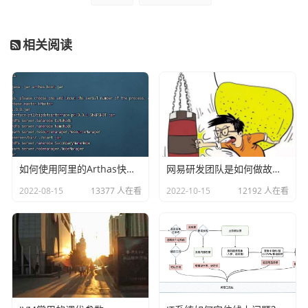
相关阅读
主观题我们设置下分数即可。然后点击确定保存，再点击阅
卷员设置
如何使用阿里的Arthas快速定位正在线上运行的程序问题
网易研发团队是如何做故障演练的？
2022-08-15
13377 人在看
2022-10-15
12192 人在看
首先我们点击添加按钮，添加阅卷的老师，这里我们添加一
个名称为test555的阅卷老师，然后再第四题这里选择编辑，
然后选择让test555这个老师来阅卷第四题。