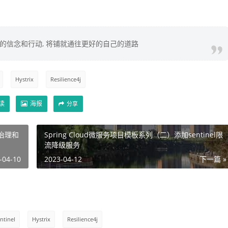
你的信念和行动, 将铺就通往更好的自己的道路
Hystrix
Resilience4j
读
海报
分享
务治理和
Spring Cloud微服务项目模板系列（二）添加sentinel限
流降级服务
-04-10
2023-04-12
下一篇 »
ntinel
Hystrix
Resilience4j