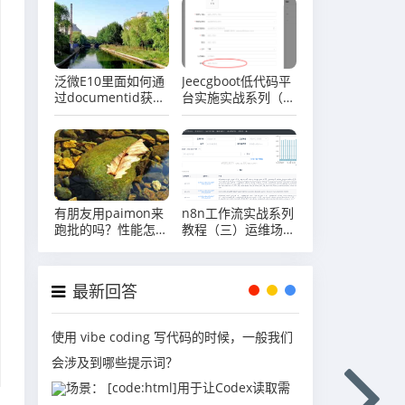
泛微E10里面如何通
Jeecgboot低代码平
过documentid获取
台实施实战系列（十
到对应的文件？
四）场景实战司机管
理之表单子表动态选
择父元素
有朋友用paimon来
n8n工作流实战系列
跑批的吗？性能怎么
教程（三）运维场景
样？
之自动巡检报告故障
最新回答
使用 vibe coding 写代码的时候，一般我们
会涉及到哪些提示词？
场景： [code:html]用于让Codex读取需