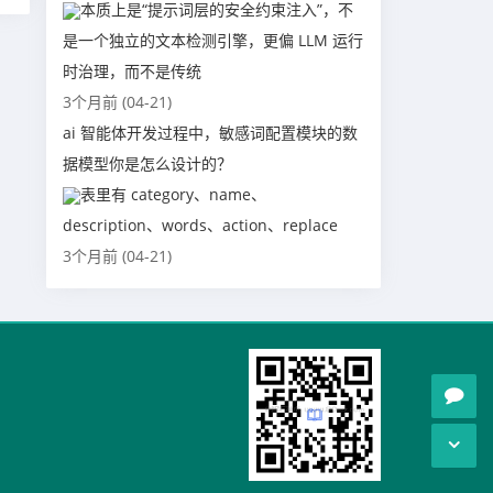
本质上是“提示词层的安全约束注入”，不
是一个独立的文本检测引擎，更偏 LLM 运行
时治理，而不是传统
3个月前 (04-21)
ai 智能体开发过程中，敏感词配置模块的数
据模型你是怎么设计的？
表里有 category、name、
description、words、action、replace
3个月前 (04-21)