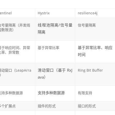
entinel
Hystrix
resilience4j
线程池隔离/信号量
信号量隔离（并发线
信号量隔离
程数限流）
隔离
基于异常比率、响应
基于响应时间、异常
基于异常比率
比率、异常数
时间
滑动窗口（基于 RxJ
滑动窗口（LeapArra
Ring Bit Buffer
y）
ava）
支持多种数据源
支持多种数据源
有限支持
多个扩展点
插件的形式
接口的形式