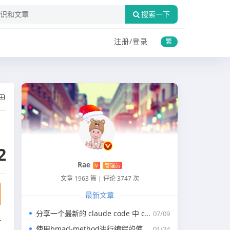
搜索一下
注册/
登录
繁
2
Rae
V
管理员
文章 1963 篇
|
评论 3747 次
最新文章
分享一个最新的 claude code 中 claude.md 写代码的规约文件
07/09
一
使用bmad-method进行编程的使用指南
01/24