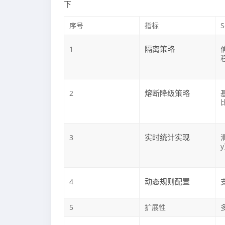
下
序号
指标
S
隔离策略
1
熔断降级策略
2
实时统计实现
3
动态规则配置
4
5
扩展性