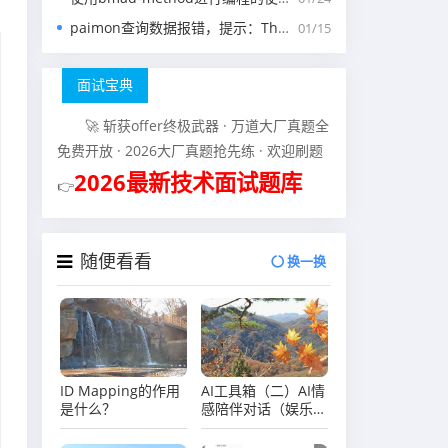
paimon查询数据报错，提示：The specified scan snapshotId 15845 is out of available snapshotId range [17875, 178
01/15
面试宝典
🚀 斩获offer终极武器 · 万道大厂真题全
免费开放 · 2026大厂真题抢先练 · 欢迎刷题
2026最新技术面试题库
👉
随便看看
换一换
ID Mapping的作用
AI工具箱（二）AI情
是什么？
感陪伴对话（娱乐）
类工具整理