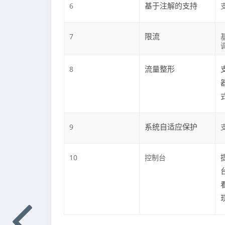
基于注解的支持
6
限流
7
流量整形
8
系统自适应保护
9
10
控制台