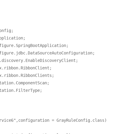
nfig;

plication;

figure.SpringBootApplication;

figure.jdbc.DataSourceAutoConfiguration;

.discovery.EnableDiscoveryClient;

.ribbon.RibbonClient;

.ribbon.RibbonClients;

ation.ComponentScan;

ation.FilterType;

rvice6",configuration = GrayRuleConfig.class)
