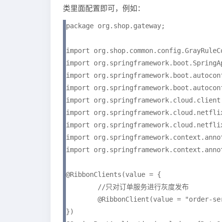
类里面配置即可，例如：
package org.shop.gateway;

import org.shop.common.config.GrayRuleCo
import org.springframework.boot.SpringAp
import org.springframework.boot.autocon
import org.springframework.boot.autocon
import org.springframework.cloud.client
import org.springframework.cloud.netflix
import org.springframework.cloud.netflix
import org.springframework.context.annot
import org.springframework.context.annot
@RibbonClients(value = {

        //只对订单服务进行灰度发布

        @RibbonClient(value = "order-se
})
