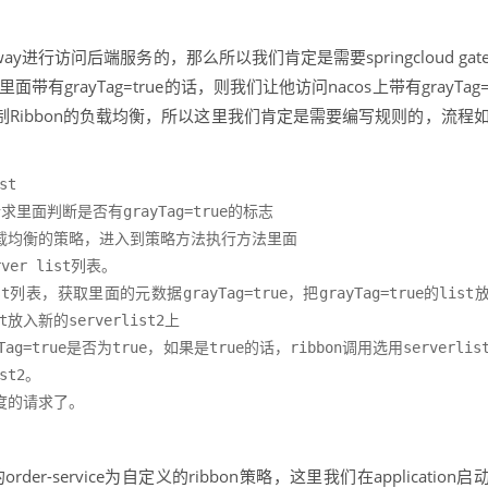
eway进行访问后端服务的，那么所以我们肯定是需要springcloud gat
er里面带有grayTag=true的话，则我们让他访问nacos上带有grayTag
制Ribbon的负载均衡，所以这里我们肯定是需要编写规则的，流程
t

st请求里面判断是否有grayTag=true的标志

bion负载均衡的策略，进入到策略方法执行方法里面

ver list列表。

列表，获取里面的元数据grayTag=true，把grayTag=true的list
t放入新的serverlist2上

ag=true是否为true，如果是true的话，ribbon调用选用serverlis
t2。

灰度的请求了。
order-service为自定义的ribbon策略，这里我们在application启