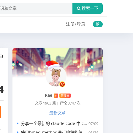
搜索一下
注册/
登录
繁
4
Rae
V
管理员
文章 1963 篇
|
评论 3747 次
最新文章
分享一个最新的 claude code 中 claude.md 写代码的规约文件
07/09
服
使用bmad-method进行编程的使用指南
01/24