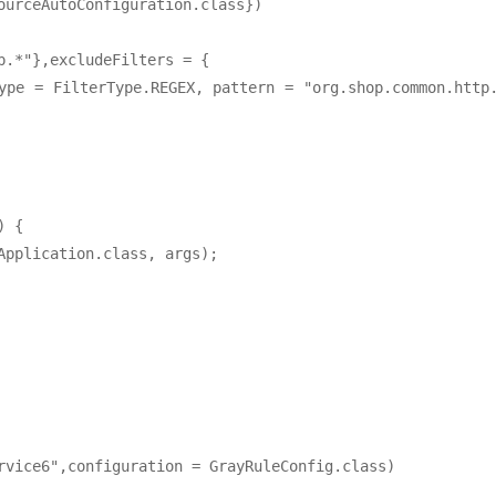
ourceAutoConfiguration.class})

.*"},excludeFilters = {

 {

rvice6",configuration = GrayRuleConfig.class)
