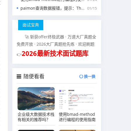
发
paimon查询数据报错，提示：The specified scan snapshotId 15845 is out of available snapshotId range [17875, 178
01/15
，
面试宝典
🚀 斩获offer终极武器 · 万道大厂真题全
免费开放 · 2026大厂真题抢先练 · 欢迎刷题
2026最新技术面试题库
👉
随便看看
换一换
企业级大数据技术栈
使用bmad-method
有相关的推荐吗？
进行编程的使用指南