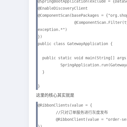
@SpringBootApplication(exclude = {DataS
@EnableDiscoveryClient

@ComponentScan(basePackages = {"org.shop
		@ComponentScan.Filter(type = FilterType.REGEX, pattern = "org.shop.common.http.
exception.*")

})

public class GatewayApplication {

  public static void main(String[] args)
	  SpringApplication.run(GatewayApplication.class, args);

  }

}
这里的核心其实就是
@RibbonClients(value = {

        //只对订单服务进行灰度发布

        @RibbonClient(value = "order-se
})