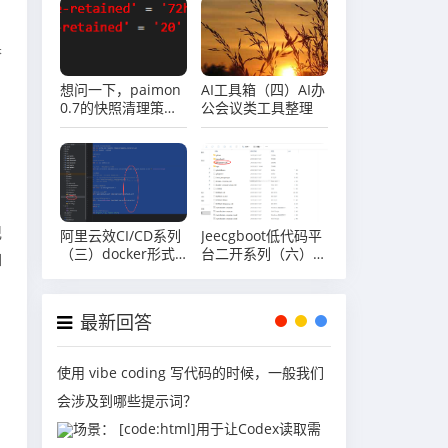
果
想问一下，paimon
AI工具箱（四）AI办
0.7的快照清理策略
公会议类工具整理
快照在72小时以
内，但是数量已经超
过20个啦，为什么
不自动删除啊？
记
阿里云效CI/CD系列
Jeecgboot低代码平
（三）docker形式
台二开系列（六）
如
部署ruoyi前端项目
JeecgBoot运行前端
案例
项目
最新回答
使用 vibe coding 写代码的时候，一般我们
会涉及到哪些提示词？
场景： [code:html]用于让Codex读取需