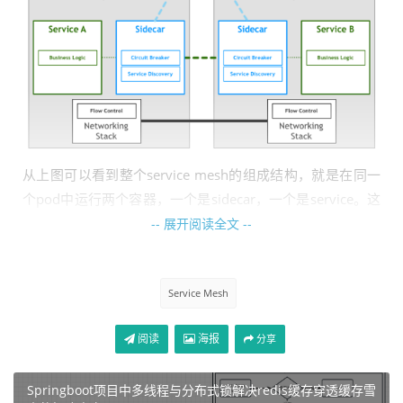
从上图可以看到整个service mesh的组成结构，就是在同一
个pod中运行两个容器，一个是sidecar，一个是service。这
里的service可以由不同的语言编写，例如可以使用：java语
-- 展开阅读全文 --
言，php语言，go语言，python等等。然后服务只与当前服
务的sidecar进行通信，外部的通信是由pod-a中的sidecar与
Service Mesh
pod-b中的sidecar来进行相互通信的。
那么此时的整体框架对于开发来说，他只需要关心如何编写s
阅读
海报
分享
erviceA和serviceB的业务代码即可。这样子在开发的过程中
是不是减少了很多的工作量，同时让研发人员把关注力集中
Springboot项目中多线程与分布式锁解决redis缓存穿透缓存雪
在业务开发上。很多减少公司内部的研发成本。