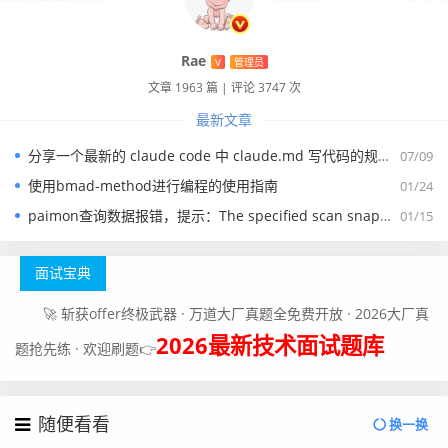
Rae
V
管理员
文章 1963 篇
|
评论 3747 次
最新文章
分享一个最新的 claude code 中 claude.md 写代码的规约文件
07/09
使用bmad-method进行编程的使用指南
01/24
paimon查询数据报错，提示：The specified scan snapshotId 15845 is out of available snapshotId range [17875, 178
01/15
面试宝典
🚀 斩获offer终极武器 · 万道大厂真题全免费开放 · 2026大厂真
2026最新技术面试题库
题抢先练 · 欢迎刷题👉
随便看看
换一换