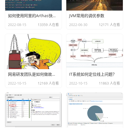
3、熔断器

4、健康检查

如何使用阿里的Arthas快速定位正在线上运行的程序问题
JVM常用的调优参数
5、灰度发布

6、监控指标

2022-08-15
13359 人在看
2022-06-30
12171 人在看
等等
在Istio这个框架里面都存在。因此我们目前使用Istio的这个
方案来给大家演示service mesh2.0的微服务架构如何实现。
在kubernetes部署基于Istio网格服务化的微服务的时候，我
们的pod除了运行一个我们业务代码的container之外，还会
运行一个名称为Istio-proxy的sidecar的container，具体的形
网易研发团队是如何做故障演练的？
IT系统如何定位线上问题？
式如下：
2022-10-15
12169 人在看
2022-10-15
11863 人在看