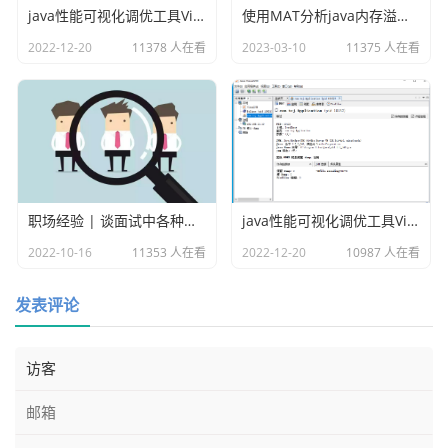
java性能可视化调优工具VisualVM插件之Visual GC
使用MAT分析java内存溢出的原因
2022-12-20
11378 人在看
2023-03-10
11375 人在看
此时整个的微服务的服务治理主要是sidecar来组成的，所有
职场经验 | 谈面试中各种各样的坑
java性能可视化调优工具VisualVM
的service container只需要和本pod里面的sidecar进行连接
交互即可。
2022-10-16
11353 人在看
2022-12-20
10987 人在看
发表评论
以上就是istio相关的介绍，这里的sidecar大家可以看看，这
不就是service mesh2.0的标配嘛。这样子把服务治理放在底
层基础设施层面，所以的研发只需要关心写业务代码就可以
了。