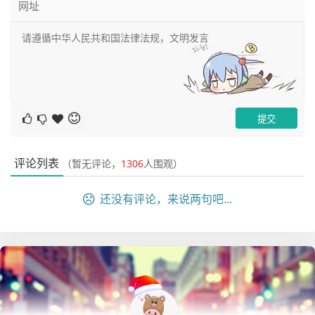
备注：
1、这里我们提到Istio是一个非常重，比较庞大的基础设施框
架，所以对于Istio的架构方案来说，目前大部分的公司（90%
的企业）都用不着。

2、这里我们仅是使用Istio来完成service mesh2.0相关的微
服务架构实现，大型的企业如果要使用服务网格化的话，一般也
不会使用Istio，而是选择自研开发。
评论列表
（暂无评论，
1306
人围观）
还没有评论，来说两句吧...
真正的成长, 源于内心的觉醒和不懈的努力, 你的信念
和行动, 将铺就通往更好的自己的道路