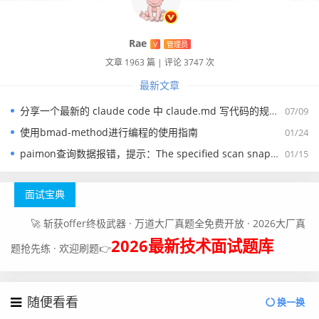
Rae
V
管理员
文章 1963 篇
|
评论 3747 次
最新文章
分享一个最新的 claude code 中 claude.md 写代码的规约文件
07/09
使用bmad-method进行编程的使用指南
01/24
paimon查询数据报错，提示：The specified scan snapshotId 15845 is out of available snapshotId range [17875, 178
01/15
面试宝典
🚀 斩获offer终极武器 · 万道大厂真题全免费开放 · 2026大厂真
2026最新技术面试题库
题抢先练 · 欢迎刷题👉
随便看看
换一换