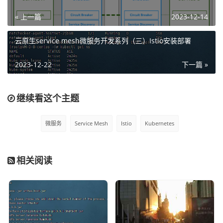
Istio是基于kubernetes提供的服务网格化，这是一个开源的
« 上一篇
2023-12-14
并且非常重的框架。
云原生service mesh微服务开发系列（三）Istio安装部署
Istio可以做哪些事情呢？
2023-12-22
下一篇 »
官方介绍的Istio的主要功能有：
1、流量管理

继续看这个主题
2、服务间安全

4、可观测性
微服务
Service Mesh
Istio
Kubernetes
这些功能我们会在后面的文章中做相关的介绍。
相关阅读
对于Istio提供的基础功能来说，我们目前熟悉的spring clou
d框架的大部分服务治理功能，例如：
1、服务动态发现

2、负载均衡
