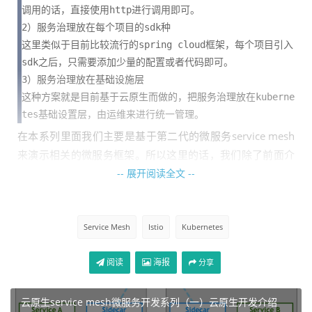
调用的话，直接使用http进行调用即可。

2）服务治理放在每个项目的sdk种

这里类似于目前比较流行的spring cloud框架，每个项目引入
sdk之后，只需要添加少量的配置或者代码即可。

3）服务治理放在基础设施层

这种方案就是目前基于云原生而做的，把服务治理放在kuberne
tes基础设置层，由运维来进行统一管理。
在本系列里面我们主要是基于第二代的微服务service mesh
来演示相关的微服务框架。所以这里的话，我们除了前面介
绍的grpc之外，从本文开始我们介绍下Istio这个服务网格
-- 展开阅读全文 --
化。
那么什么是Istio呢？
Service Mesh
Istio
Kubernetes
阅读
海报
官方的说明是：
分享
Istio 是一个与 Kubernetes 紧密结合的服务网格(Servic
云原生service mesh微服务开发系列（一）云原生开发介绍
e Mesh)，用于服务治理。