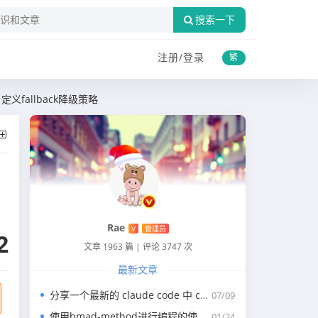
搜索一下
注册/
登录
繁
自定义fallback降级策略
Rae
V
管理员
2
文章 1963 篇
|
评论 3747 次
最新文章
分享一个最新的 claude code 中 claude.md 写代码的规约文件
07/09
使用bmad-method进行编程的使用指南
01/24