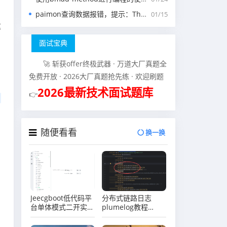
》
paimon查询数据报错，提示：The specified scan snapshotId 15845 is out of available snapshotId range [17875, 178
01/15
这
面试宝典
🚀 斩获offer终极武器 · 万道大厂真题全
免费开放 · 2026大厂真题抢先练 · 欢迎刷题
2026最新技术面试题库
👉
随便看看
换一换
Jeecgboot低代码平
分布式链路日志
台单体模式二开实战
plumelog教程
系列（七）前端vue
（二）springboot
二开添加打印功能
项目集成plumelog