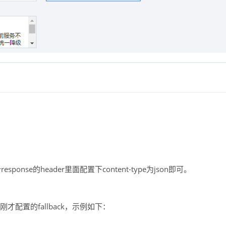
nse的header里面配置下content-type为json即可。
，去掉刚才配置的fallback，示例如下：