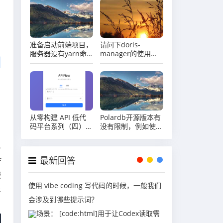
准备启动前端项目，
请问下doris-
服务器没有yarn命
manager的使用文
令怎么办？
档在哪啊
从零构建 API 低代
Polardb开源版本有
码平台系列（四）用
没有限制，例如使用
户认证与权限管理
期限、授权许可等要
求?
一
最新回答
f
服
使用 vibe coding 写代码的时候，一般我们
星
会涉及到哪些提示词？
场景： [code:html]用于让Codex读取需