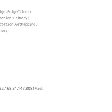
gn.FeignClient;

ation.Primary;

tation.GetMapping;

se;

8.31.147:8081/test