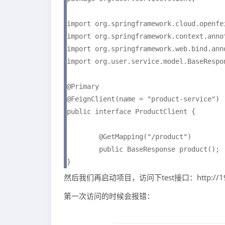
import org.springframework.cloud.openfei
import org.springframework.context.annot
import org.springframework.web.bind.anno
import org.user.service.model.BaseRespon
@Primary

@FeignClient(name = "product-service")

public interface ProductClient {

	@GetMapping("/product")

	public BaseResponse product();

}
然后我们再启动项目，访问下test接口：http://192.16
第一次访问的时候会报错：