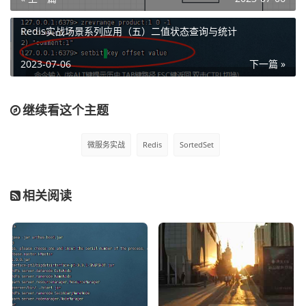
Redis实战场景系列应用（五）二值状态查询与统计
3）然后我们读取商品为1的最新评价
2023-07-06
下一篇 »
zrevrange product:1 0 -1
继续看这个主题
微服务实战
Redis
SortedSet
以上我们就在redis中完成了排序请求，这里的0 -1代表的时
从第0个位置开始，倒叙排序。
相关阅读
备注：
1、这里主要是使用sortedset的方式来实现排序