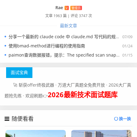
Rae
V
管理员
文章 1963 篇
|
评论 3747 次
最新文章
分享一个最新的 claude code 中 claude.md 写代码的规约文件
07/09
使用bmad-method进行编程的使用指南
01/24
paimon查询数据报错，提示：The specified scan snapshotId 15845 is out of available snapshotId range [17875, 178
01/15
面试宝典
🚀 斩获offer终极武器 · 万道大厂真题全免费开放 · 2026大厂真
2026最新技术面试题库
题抢先练 · 欢迎刷题👉
随便看看
换一换