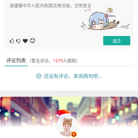
		Object r = runner.execute(expres
s, context, null, true, false);

		//输出规则执行的结果

		System.out.println(r);

	}

评论列表
（暂无评论，
1579
人围观）
}
还没有评论，来说两句吧...
然后我们运行一下：