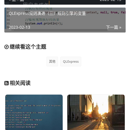
那么这个时候程序如何执行呢？其实就是在QLExpress的Ru
nner里面添加别名变量即可，QLExpress会自动帮我们完成
QLExpress规则演进（三）规则引擎的变量
别名的转换，也就是
2023-02-13
下一篇 »
1、遇到如果 就转换成 if

2、遇到那么 就转换成 then

3、遇到否则 就转换成 else

继续看这个主题
4、遇到并且 就转换成 &&
所以这里完整的代码示例如下：
其他
QLExpress
package com.qlexpress.demo;

相关阅读
import com.ql.util.express.DefaultContext;

import com.ql.util.express.ExpressRunner;

public class QLExpressDemo1 {

	public static void main(String[] args) th
rows Exception {
