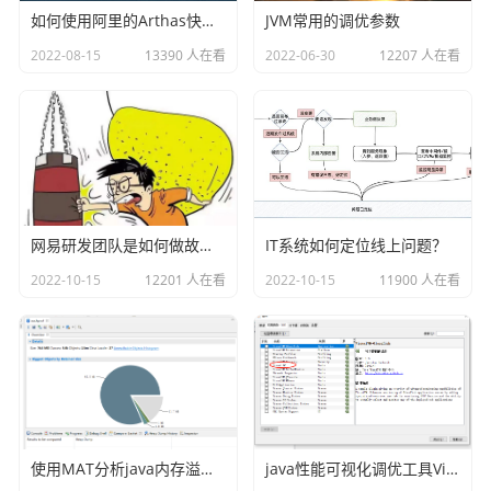
		// 这里我们定义整个的规则，也就是把上
如何使用阿里的Arthas快速定位正在线上运行的程序问题
JVM常用的调优参数
图的规则复制进来，实际开发中这种规则一般都存储在文件或者
2022-08-15
13390 人在看
2022-06-30
12207 人在看
数据库里面。

		String express = "如果 \r\n" + 

				"    age 大于等
于 18 并且 sex 等于 \"男\"\r\n" + 

				"那么\r\n" + 

				"    \"用戶已成年
\"\r\n" + 

网易研发团队是如何做故障演练的？
IT系统如何定位线上问题？
				"否则\r\n" + 

2022-10-15
12201 人在看
2022-10-15
11900 人在看
				"    \"用户未成年
\" ";

		//创建一个expressRunner的实例

		ExpressRunner runner = new Expres
sRunner();

		runner.addOperatorWithAlias("如
使用MAT分析java内存溢出的原因
java性能可视化调优工具VisualVM插件之Visual GC
果", "if", null);
