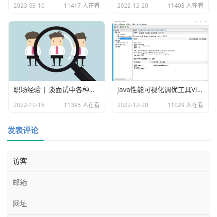
2023-03-10
11417 人在看
2022-12-20
11408 人在看
		runner.addOperatorWithAlias("那
么", "then", null);

		runner.addOperatorWithAlias("否
则", "else", null);

		runner.addOperatorWithAlias("大于
等于", ">=", null);

		runner.addOperatorWithAlias("并
职场经验 | 谈面试中各种各样的坑
java性能可视化调优工具VisualVM
且", "&&", null);

		runner.addOperatorWithAlias("等
2022-10-16
11395 人在看
2022-12-20
11029 人在看
于", "==", null);

发表评论
		//这里模拟真实情况下传进来的变量

		DefaultContext<String, Object> co
ntext = new DefaultContext<String, Object>();

		context.put("age", 17);

		context.put("sex", "男");

		//执行对应的规则
