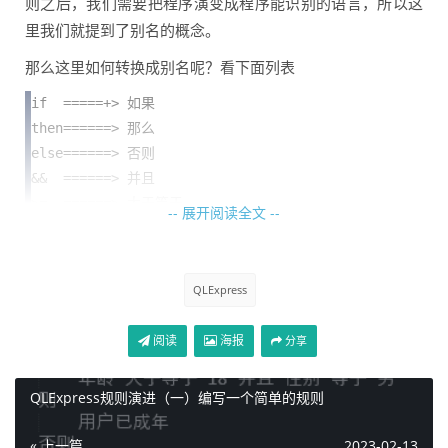
则之后，我们需要把程序演变成程序能识别的语言，所以这
里我们就提到了别名的概念。
那么这里如何转换成别名呢？看下面列表
if  =====+> 如果

then======> 那么

else======> 否则

&&  ======> 并且

>=  ======> 大于等于

-- 展开阅读全文 --
==  ======> 等于
所以如上的话，我们就转换成了如下的语句
QLExpress
如果 

    age 大于等于 18 并且 sex 等于 "男"

阅读
海报
分享
那么

    "用戶已成年"

否则

QLExpress规则演进（一）编写一个简单的规则
    "用户未成年"
« 上一篇
2023-02-13