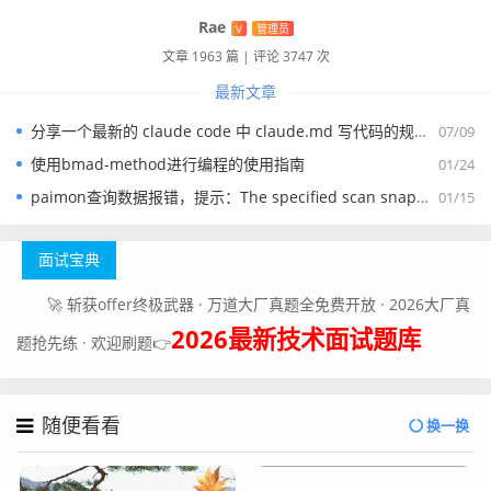
Rae
V
管理员
文章 1963 篇
|
评论 3747 次
最新文章
分享一个最新的 claude code 中 claude.md 写代码的规约文件
07/09
使用bmad-method进行编程的使用指南
01/24
paimon查询数据报错，提示：The specified scan snapshotId 15845 is out of available snapshotId range [17875, 178
01/15
备注：
面试宝典
1、这篇介绍的别名就可以很好的把程序需要执行的程序语
言转换成业务人员能看得懂的语言，特别是在做页面规则配
🚀 斩获offer终极武器 · 万道大厂真题全免费开放 · 2026大厂真
置的时候，这里的别名就尤为重要。
2026最新技术面试题库
题抢先练 · 欢迎刷题👉
真正的成长, 源于内心的觉醒和不懈的努力, 你的信念
随便看看
换一换
和行动, 将铺就通往更好的自己的道路