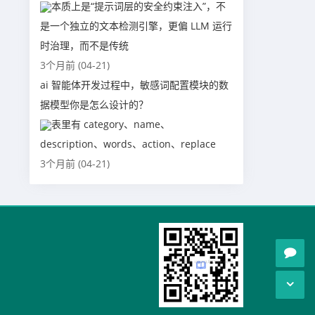
本质上是“提示词层的安全约束注入”，不
是一个独立的文本检测引擎，更偏 LLM 运行
时治理，而不是传统
3个月前 (04-21)
ai 智能体开发过程中，敏感词配置模块的数
据模型你是怎么设计的？
表里有 category、name、
description、words、action、replace
3个月前 (04-21)