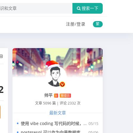
搜索一下
注册/
登录
繁
2
帅平
V
管理员
文章 5096 篇
|
评论 2332 次
最新文章
使用 vibe coding 写代码的时候，一般我们会涉及到哪些提示词？
05/15
postgresql 可以作为向量数据库，那我们安装哪个版本呢？
05/06