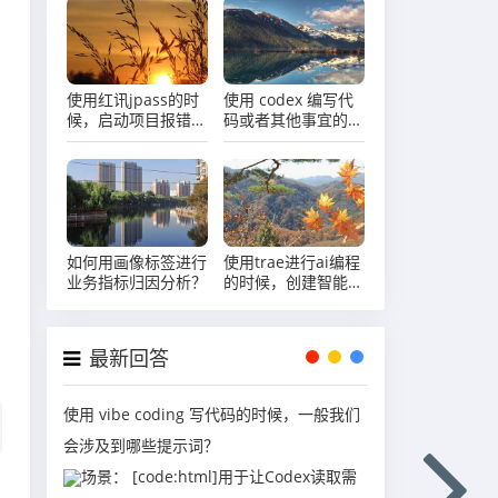
使用红讯jpass的时
使用 codex 编写代
候，启动项目报错，
码或者其他事宜的时
提示：
候，需要给他添加哪
java.lang.IllegalArgumentException:
些协作准则？
Failed to decrypt.
如何用画像标签进行
使用trae进行ai编程
业务指标归因分析？
的时候，创建智能体
的话，有哪些好用的
提示词？
最新回答
使用 vibe coding 写代码的时候，一般我们
会涉及到哪些提示词？
场景： [code:html]用于让Codex读取需