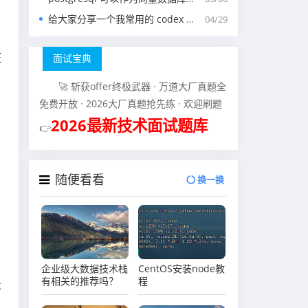
给大家分享一个我常用的 codex 中的 agents.md 文件
04/29
压
面试宝典
🚀 斩获offer终极武器 · 万道大厂真题全
免费开放 · 2026大厂真题抢先练 · 欢迎刷题
2026最新技术面试题库
👉
随便看看
换一换
企业级大数据技术栈
CentOS安装node教
有相关的推荐吗？
程
k