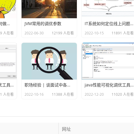
网易研发团队是如何做故障演练的？
JVM常用的调优参数
IT系统如何定位线上问题？
99 人在看
2022-06-30
12199 人在看
2022-10-15
11891 人在看
java性能可视化调优工具VisualVM插件之Visual GC
职场经验 | 谈面试中各种各样的坑
java性能可视化调优工具VisualVM
01 人在看
2022-10-16
11388 人在看
2022-12-20
11020 人在看