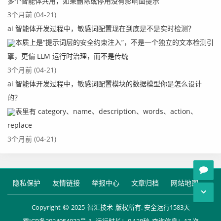
多个智能体共用，如果删除或停用没有影响面提示
import org.commom.mapper.user.model.UserDTO;

3个月前 (04-21)
import org.commom.model.constants.RedisKeyConstan
ai 智能体开发过程中，敏感词配置现在到底是不是实时检测？
ts;

本质上是“提示词层的安全约束注入”，不是一个独立的文本检测引
import org.commom.model.exception.LoginException;

擎，更偏 LLM 运行时治理，而不是传统
import org.commom.model.utils.RedisUtils;

3个月前 (04-21)
import org.springframework.beans.factory.annotati
ai 智能体开发过程中，敏感词配置模块的数据模型你是怎么设计
on.Autowired;

import org.springframework.data.redis.core.RedisT
的？
emplate;

表里有 category、name、description、words、action、
import org.springframework.stereotype.Service;

replace
import org.springframework.web.method.HandlerMeth
3个月前 (04-21)
od;

import org.springframework.web.servlet.handler.Ha
ndlerInterceptorAdapter;

隐私保护
友情链接
举报中心
文章归档
网站地图
import lombok.extern.slf4j.Slf4j;

Copyright
2025
智汇技术
版权所有. 安全运行
1583
天
@SuppressWarnings("deprecation")
