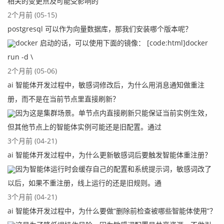
相关的变更点及可能受影响的
 * @author daniel.jiang

2个月前 (05-15)
 *

postgresql 可以作为向量数据库，那我们安装哪个版本呢？
 */

docker 启动的话，可以使用下面的镜像： [code:html]docker
@Component

public class LoginUserArgumentResolver implement
run -d \
s HandlerMethodArgumentResolver{

2个月前 (05-06)
ai 智能体开发过程中，敏感词修改后，为什么用消息通知做重注
	@Override

册，而不是在当前节点里直接刷新？
	public boolean supportsParameter(MethodPa
因为这是集群场景。单节点内直接刷新只能保证当前实例生效，
rameter parameter) {

但其他节点上的智能体实例可能还是旧配置。通过
		Class<?> clazz = parameter.getPar
3个月前 (04-21)
ameterType();

ai 智能体开发过程中，为什么更新敏感词后要触发智能体重注册？
        return clazz==UserDTO.class;

	}

因为智能体运行时会缓存自己的配置和系统提示词，敏感词改了
以后，如果不重注册，线上运行的还是旧规则。通
	@Override

3个月前 (04-21)
	public Object resolveArgument(MethodParam
ai 智能体开发过程中，为什么要做“删除前检查被哪些智能体使用”？
eter parameter, ModelAndViewContainer mavContaine