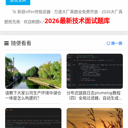
🚀 斩获offer终极武器 · 万道大厂真题全免费开放 · 2026大厂真
public class UserContext {

2026最新技术面试题库
题抢先练 · 欢迎刷题👉
	private static ThreadLocal<UserDTO> userH
older = new ThreadLocal<UserDTO>();

随便看看
	public static void setUser(UserDTO loginU
换一换
ser) {

		userHolder.set(loginUser);

	}

	public static UserDTO getUser() {

		return userHolder.get();

请教下大家公司生产环境中湖仓
分布式链路日志plumelog教程
	}

一体是怎么构建的？
（四）全局过滤器，自动生成
}
traceid
4）接着我们创建一个加载类，用来解析用户信息
创建一个LoginUserArgumentResolver的类，用来解析出用
户的信息，示例代码如下：