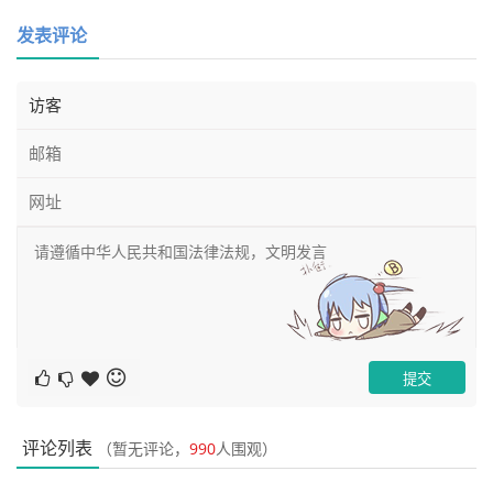
	@JSONField(serialize = false)

发表评论
	private String username;

	private String nickname;

	private String head_url;

	@JSONField(serialize = false)

	private String password;

	private Integer ismember;

	private Integer member_level;

	private Date member_start_time;

评论列表
（暂无评论，
990
人围观）
	private Date member_end_time;
