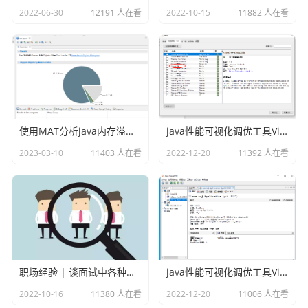
@Data

2022-06-30
12191 人在看
2022-10-15
11882 人在看
@NoArgsConstructor

@AllArgsConstructor

@EqualsAndHashCode

@ToString

@TableName("users")

public class UserDTO implements Serializable{

使用MAT分析java内存溢出的原因
java性能可视化调优工具VisualVM插件之Visual GC
	/**

2023-03-10
11403 人在看
2022-12-20
11392 人在看
	 * 

	 */

	private static final long serialVersionUI
D = -9062245231148549650L;

	@TableId

	@JSONField(serialize = false)

职场经验 | 谈面试中各种各样的坑
java性能可视化调优工具VisualVM
	private Long id;

2022-10-16
11380 人在看
2022-12-20
11006 人在看