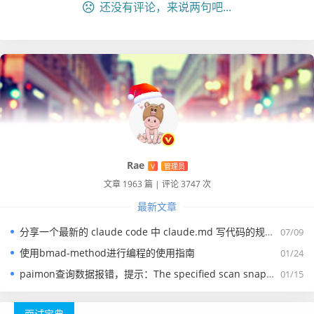
还没有评论，来说两句吧...
	private Date proxy_start_time;

	private Date proxy_end_time;

	private String invite_code;

	@TableLogic

	@JSONField(serialize = false)

	private Integer del;

Rae
V
管理员
文章 1963 篇
|
评论 3747 次
}
最新文章
3）创建一个usercontext，
分享一个最新的 claude code 中 claude.md 写代码的规约文件
07/09
这里我们创建一个usercontext，用来保存用户的信息，同时
使用bmad-method进行编程的使用指南
这里使用threadlocal来表示，示例代码如下：
01/24
paimon查询数据报错，提示：The specified scan snapshotId 15845 is out of available snapshotId range [17875, 178
01/15
package org.web.module.context;

面试宝典
import org.commom.mapper.user.model.UserDTO;
