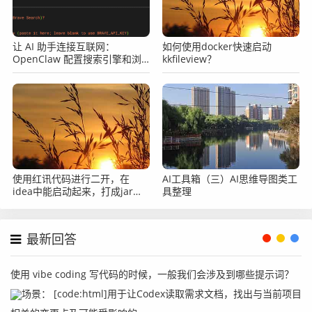
package org.web.module.context;

让 AI 助手连接互联网：
如何使用docker快速启动
import org.commom.mapper.user.model.UserDTO;

OpenClaw 配置搜索引擎和浏
kkfileview？
览器完整教程
import org.springframework.core.MethodParameter;

import org.springframework.stereotype.Component;

import org.springframework.web.bind.support.WebDa
taBinderFactory;

import org.springframework.web.context.request.Na
tiveWebRequest;

使用红讯代码进行二开，在
AI工具箱（三）AI思维导图类工
import org.springframework.web.method.support.Han
idea中能启动起来，打成jar放
具整理
dlerMethodArgumentResolver;

到服务器上就跑不起来了怎么
import org.springframework.web.method.support.Mod
办？
elAndViewContainer;

最新回答
/**

使用 vibe coding 写代码的时候，一般我们会涉及到哪些提示词？
 * 这里统一从requestheader头里面获取token，然后解析出
场景： [code:html]用于让Codex读取需求文档，找出与当前项目
用户信息
