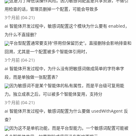
这是为了降低误操作风险。因为敏感词配置是共享资源，不做引
r,

用检查的话，管理员删掉一个配置，可能会导致多
			NativeWebRequest webReque
3个月前 (04-21)
st, WebDataBinderFactory binderFactory) throws Ex
ai 智能体开发过程中，敏感词配置这个模块为什么要有 enabled，
ception {

	        return UserContext.getUser();

为什么不直接删？
	}

平台型配置通常要支持“停用但保留历史”。直接删除会影响排查和
回溯，尤其是一个配置被多个智能体引用时，
}
3个月前 (04-21)
5）编写一个拦截器，获取token
ai 智能体开发过程中，为什么没有把敏感词做成简单的字符串字
段，而是单独做一张配置表？
这里我们在编写一个拦截器，主要是从request里面获取toke
n信息，然后去数据库查询出userinfo，示例代码如下：
因为敏感词不是某个智能体的私有属性，而是平台级可复用能
力。独立成表之后，可以被多个智能体复用，支持分
package org.web.module.context;

3个月前 (04-21)
ai 智能体开发过程中，敏感词配置为什么要做 usedWithAgent 反
import javax.servlet.http.HttpServletRequest;

查？
import javax.servlet.http.HttpServletResponse;

因为这不是单机功能，而是平台型能力。一个敏感词配置可能被
import org.apache.commons.lang3.StringUtils;
