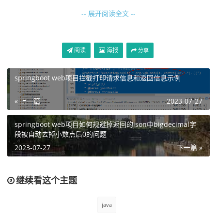
-- 展开阅读全文 --
试想一下：那么我们每个接口都需要用户的id等信息，那么
我们是不是每个接口都要写一遍代码从redis去获取当前的用
户token？
阅读
海报
分享
springboot web项目拦截打印请求信息和返回信息示例
答案是不需要的，我们可以写一个拦截器来拦截这个toke
n，然后获取到userinfo之后，把它包装起来，各个接口直接
« 上一篇
2023-07-27
获取userinfo即可。下面我们来试验一下：
springboot web项目如何规避掉返回的json中bigdecimal字
1）创建一个springbootweb项目
段被自动去掉小数点后0的问题
此处略过
2023-07-27
下一篇 »
2）定义一个userinfo的类
继续看这个主题
这个类是从数据库里面查询出来的用户信息，所有的用户基
本信息我们都保存到这个类里面来，示例如下：
java
package org.commom.mapper.user.model;
