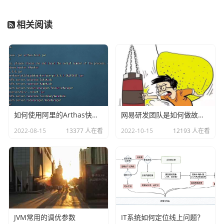
import java.io.Serializable;

相关阅读
import java.util.Date;

import com.alibaba.fastjson.annotation.JSONField;

import com.baomidou.mybatisplus.annotation.TableI
d;

import com.baomidou.mybatisplus.annotation.TableL
ogic;

如何使用阿里的Arthas快速定位正在线上运行的程序问题
网易研发团队是如何做故障演练的？
import com.baomidou.mybatisplus.annotation.TableN
2022-08-15
13377 人在看
2022-10-15
12193 人在看
ame;

import lombok.AllArgsConstructor;

import lombok.Data;

import lombok.EqualsAndHashCode;

import lombok.NoArgsConstructor;

import lombok.ToString;

JVM常用的调优参数
IT系统如何定位线上问题？