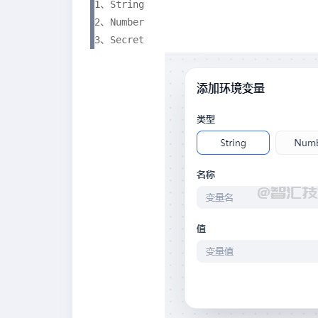
1、String

2、Number

3、Secret