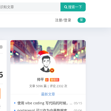
搜索一下
注册/
登录
繁
6
帅平
V
管理员
文章 5096 篇
|
评论 2332 次
最新文章
使用 vibe coding 写代码的时候，一般我们会涉及到哪些提示词？
05/15
接
postgresql 可以作为向量数据库，那我们安装哪个版本呢？
05/06