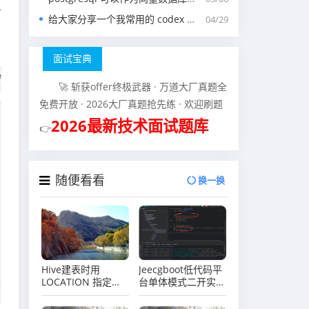
义
给大家分享一个我常用的 codex 中的 agents.md 文件
04/29
面试宝典
🚀 斩获offer终极武器 · 万道大厂真题全
免费开放 · 2026大厂真题抢先练 · 欢迎刷题
2026最新技术面试题库
👉
随便看看
换一换
Hive建表时用
Jeecgboot低代码平
LOCATION 指定路
台单体模式二开实战
径，有哪些坑？
系列（十一）后端低
代码二开之日志记录