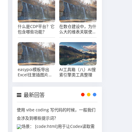
+动态变量
什么是CDP平台？它
在数仓建设中，为什
包含哪些功能？​​
么大的维表关联使用
hbase而不使用
paimon？
easypoi模板导出
AI工具箱（八）AI搜
Excel往里插图片被
索引擎类工具整理
当作字符串处理了，
怎么办？
最新回答
使用 vibe coding 写代码的时候，一般我们
会涉及到哪些提示词？
场景： [code:html]用于让Codex读取需