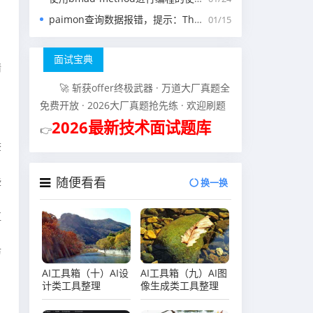
paimon查询数据报错，提示：The specified scan snapshotId 15845 is out of available snapshotId range [17875, 178
01/15
面试宝典
请
🚀 斩获offer终极武器 · 万道大厂真题全
免费开放 · 2026大厂真题抢先练 · 欢迎刷题
2026最新技术面试题库
👉
查
随便看看
些
换一换
直
访
AI工具箱（十）AI设
AI工具箱（九）AI图
计类工具整理
像生成类工具整理