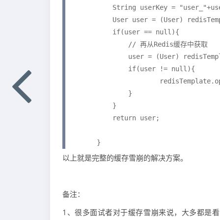
	    String userKey = "user_"+userId.toString();

	    User user = (User) redisTemplate.opsForValue().get(userKey);

	    if(user == null){

	        // 再从Redis缓存中获取

	        user = (User) redisTemplate2.opsForValue().get(userKey);

	        if(user != null){

	        	redisTemplate.opsForValue().set(userKey, user, 300, TimeUnit.SECONDS);

	        }

	    }

	    return user;

	}
以上就是完整的缓存雪崩的解决方案。
备注：
1、很多面试者对于缓存雪崩来说，大多都是