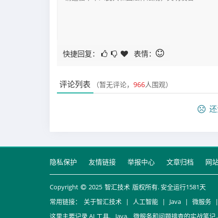
快捷回复：
表情：
评论列表
（暂无评论，
966
人围观）
还
隐私保护
友情链接
举报中心
文章归档
网
Copyright
2025
智汇技术
版权所有. 安全运行
1581
天
常用链接：
关于智汇技术
|
人工智能
|
Java
|
微服务
这里主要记录 AI 工具、Java、微服务和问题排查的实战