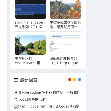
我
行
spring ai alibaba
中微子如果多个服务
开发系列（二）添加
端，想要使用同一个
系统提示词
客户端，这种模式支
持吗？
实
的
生产环境的
n8n基础教程系列
elasticsearch集群
（三）http request
需要做哪些优化措
节点介绍
施？
最新回答
使用 vibe coding 写代码的时候，一般我们
会涉及到哪些提示词？
场景： [code:html]用于让Codex读取需