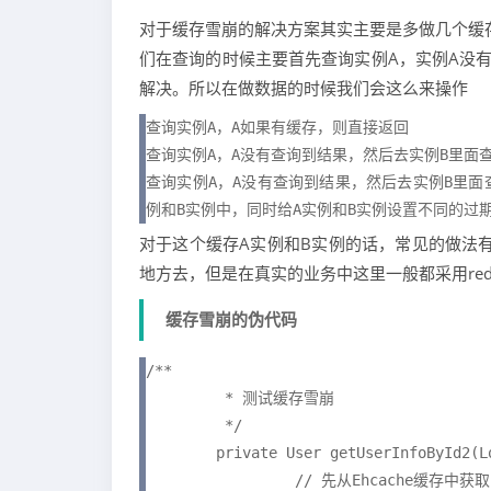
对于缓存雪崩的解决方案其实主要是多做几个缓
们在查询的时候主要首先查询实例A，实例A没
解决。所以在做数据的时候我们会这么来操作
查询实例A，A如果有缓存，则直接返回

查询实例A，A没有查询到结果，然后去实例B里面
查询实例A，A没有查询到结果，然后去实例B里面
例和B实例中，同时给A实例和B实例设置不同的过
对于这个缓存A实例和B实例的话，常见的做法有，
地方去，但是在真实的业务中这里一般都采用red
缓存雪崩的伪代码
/**

	 * 测试缓存雪崩

	 */

	private User getUserInfoById2(Long userId) {

		 // 先从Ehcache缓存中获取
