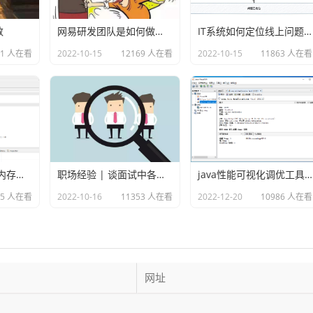
数
网易研发团队是如何做故障演练的？
IT系统如何定位线上问题？
71 人在看
2022-10-15
12169 人在看
2022-10-15
11863 人在看
使用MAT分析java内存溢出的原因
职场经验 | 谈面试中各种各样的坑
java性能可视化调优工具VisualVM
75 人在看
2022-10-16
11353 人在看
2022-12-20
10986 人在看