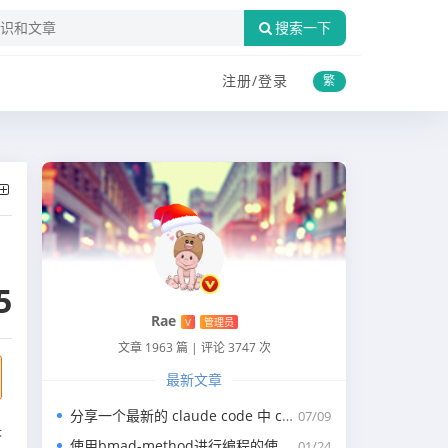
搜索一下
注册/
登录
繁
5
Rae
V
管理员
文章 1963 篇
|
评论 3747 次
最新文章
分享一个最新的 claude code 中 claude.md 写代码的规约文件
07/09
决
使用bmad-method进行编程的使用指南
01/24