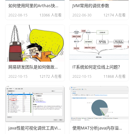
否则

如何使用阿里的Arthas快速定位正在线上运行的程序问题
JVM常用的调优参数
    输出("用户未成年")
2022-08-15
13366 人在看
2022-06-30
12174 人在看
二、自定义一个输出function
public String outPrint(String str) {

		System.out.println("方法受到参
数: "+str);

		return str;

网易研发团队是如何做故障演练的？
IT系统如何定位线上问题？
	}
2022-10-15
12172 人在看
2022-10-15
11868 人在看
三、完整的规则案例
package com.qlexpress.demo;

import com.ql.util.express.DefaultContext;

import com.ql.util.express.ExpressRunner;

java性能可视化调优工具VisualVM插件之Visual GC
使用MAT分析java内存溢出的原因