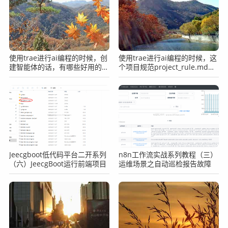
		return str;

	}

}
使用trae进行ai编程的时候，创
使用trae进行ai编程的时候，这
建智能体的话，有哪些好用的提
个项目规范project_rule.md怎
四、运行测试下
示词？
么弄啊？
Jeecgboot低代码平台二开系列
n8n工作流实战系列教程（三）
（六）JeecgBoot运行前端项目
运维场景之自动巡检报告故障
可以看到已经成功的运行了。