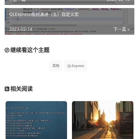
直接指定相关的函数对应的功能即可，例如:
QLExpress规则演进（五）自定义宏
runner.addFunctionOfClassMethod("输出", QLExpress
Demo.class.getName(), "outPrint", new String
2023-02-14
下一篇 »
[] { "String" }, null);
当然还有一点变化，就是在规则里面我们尽量使用 功能+括
号的形式，然后对应的参数都写在括号里面去。例如：
继续看这个主题
输出("未成年")
其他
QLExpress
这个时候在括号里面的信息就会自动被作为变量参数传入到
自定义的function里面。下面展示一个完整的案例。
相关阅读
一、定义规则
如果 

    年龄 大于等于 18 并且 性别 等于 "男"

那么

    输出("用戶已成年")
