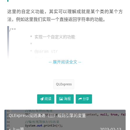
这里的自定义功能，其实可以理解成就是某个类的某个方
法，例如这里我们实现一个直接返回字符串的功能。
/**

	 * 实现一个自定义的功能

	 * 

	 * @param str

	 * @return

-- 展开阅读全文 --
	 */

	public String outPrint(String str) {

		// 这里我们直接把参数进行返回，在真实
QLExpress
环境中，我们一般会涉及到查数据库，或者做其他的什么操作。

		System.out.println("方法受到参
阅读
海报
分享
数: " + str);

		return str;

QLExpress规则演进（三）规则引擎的变量
	}
上面我们就简单的实现了一个功能，在规则引擎运行的时候
« 上一篇
2023-02-13