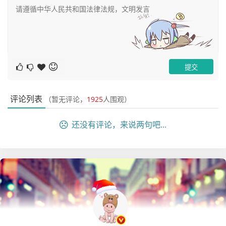
		runner.addOperatorWithAlias("如
果", "if", null);

		runner.addOperatorWithAlias("那
么", "then", null);

		runner.addOperatorWithAlias("否
则", "else", null);

		runner.addOperatorWithAlias("大
评论列表
（暂无评论，
1925
人围观）
于", ">", null);

		runner.addOperatorWithAlias("大于
还没有评论，来说两句吧...
等于", ">=", null);

		runner.addOperatorWithAlias("小
于", "<", null);

		runner.addOperatorWithAlias("小于
等于", "<", null);

		DefaultContext<String, Object> co
ntext = new DefaultContext<String, Object>();
