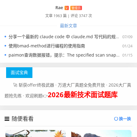
		context.put("年龄", 18);

Rae
V
管理员
		Object r = runner.execute(express
文章 1963 篇
|
评论 3747 次
3, context, null, true, false);

最新文章
		System.out.println(r);

分享一个最新的 claude code 中 claude.md 写代码的规约文件
07/09
	}

使用bmad-method进行编程的使用指南
01/24
paimon查询数据报错，提示：The specified scan snapshotId 15845 is out of available snapshotId range [17875, 178
01/15
	/**

	 * 实现一个自定义的功能

面试宝典
	 * 

	 * @param str

🚀 斩获offer终极武器 · 万道大厂真题全免费开放 · 2026大厂真
	 * @return

2026最新技术面试题库
题抢先练 · 欢迎刷题👉
	 */

	public String outPrint(String str) {

		// 这里我们直接把参数进行返回，在真实
随便看看
环境中，我们一般会涉及到查数据库，或者做其他的什么操作。

换一换
		System.out.println("方法受到参
数: " + str);
