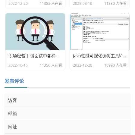
public class QLExpressDemo1 {

2022-12-20
11383 人在看
2023-03-10
11380 人在看
	public static void main(String[] args) th
rows Exception {

		String express3 = "如果\r\n" 

		+ "	年龄 大于等于 18\r\n" 

职场经验 | 谈面试中各种各样的坑
java性能可视化调优工具VisualVM
				+ "那么\r\n" 

2022-10-16
11356 人在看
2022-12-20
10990 人在看
		+ "	输出(\"成年\"\r\n)" 

				+ "否则\r\n" 

发表评论
		+ "	输出(\"未成年\")";

		ExpressRunner runner = new Expres
sRunner();

		runner.addFunctionOfClassMethod
("输出", QLExpressDemo1.class.getName(), "outPrin
t", new String[] { "String" }, null);
