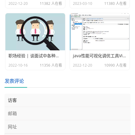
2022-12-20
11382 人在看
2023-03-10
11380 人在看
并且把如下的内容复制进去：
# 所属集群名称

brokerClusterName = test1

#broker名称

brokerName = broker1

#设置brokerId

brokerId = 0

职场经验 | 谈面试中各种各样的坑
java性能可视化调优工具VisualVM
#表示几点做消息删除动作，默认是凌晨4点

2022-10-16
11356 人在看
2022-12-20
10990 人在看
deleteWhen = 04

#在磁盘上保留消息的时长，单位是小时

发表评论
fileReservedTime = 48

#有三个值：SYNC_MASTER，ASYNC_MASTER，SLAVE；同步和
异步表示Master和Slave之间同步数据的机制；

brokerRole = ASYNC_MASTER

#刷盘策略，取值为：ASYNC_FLUSH，SYNC_FLUSH表示同步刷
盘和异步刷盘；SYNC_FLUSH消息写入磁盘后才返回成功状态，
ASYNC_FLUSH不需要；
