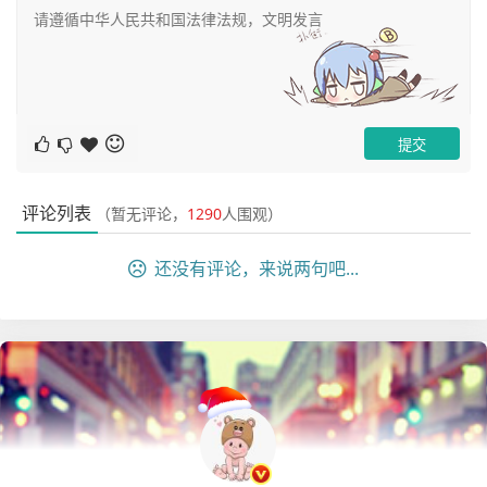
flushDiskType = ASYNC_FLUSH

# 设置broker节点所在服务器的ip地址

brokerIP1 = 10.206.32.13

# 磁盘使用达到95%之后,生产者再写入消息会报错 CODE: 1
4 DESC: service not available now, maybe disk ful
l

diskMaxUsedSpaceRatio=95
评论列表
（暂无评论，
1290
人围观）
还没有评论，来说两句吧...
五、启动Rocketmq相关的docker实例