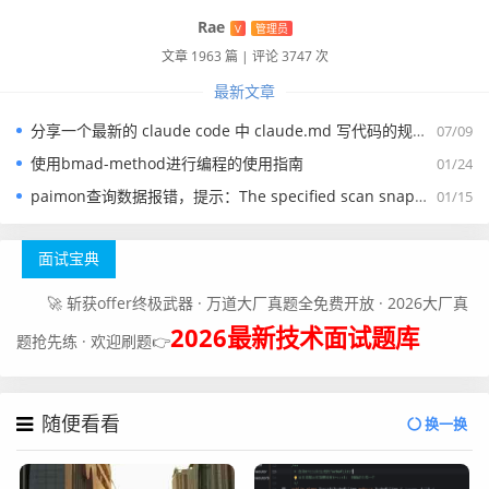
接着我们就可以启动Rocketmq相关的实例了，启动命令如
Rae
V
管理员
下：
文章 1963 篇
|
评论 3747 次
最新文章
#启动nameserver

docker run -d --restart=always --name rq_nameserv
分享一个最新的 claude code 中 claude.md 写代码的规约文件
07/09
er -p 9876:9876 -v /home/pubserver/rocketmq/names
使用bmad-method进行编程的使用指南
01/24
erver/logs:/root/logs -v /home/pubserver/rocketm
paimon查询数据报错，提示：The specified scan snapshotId 15845 is out of available snapshotId range [17875, 178
01/15
q/nameserver/data:/root/store -e "MAX_POSSIBLE_HE
AP=100000000" rocketmqinc/rocketmq sh mqnamesrv

面试宝典
#启动broker

🚀 斩获offer终极武器 · 万道大厂真题全免费开放 · 2026大厂真
docker run -d --restart=always --name rq_broker
2026最新技术面试题库
1 --link rq_nameserver:namesrv -p 10911:10911 -
题抢先练 · 欢迎刷题👉
p 10909:10909 -v /home/pubserver/rocketmq/broker
1/logs:/root/logs -v /home/pubserver/rocketmq/bro
随便看看
ker1/data:/root/store -v /home/pubserver/rocketm
换一换
q/broker1/conf/broker.conf:/opt/rocketmqinc/rocke
tmq/conf/broker.conf -e "NAMESRV_ADDR=namesrv:987