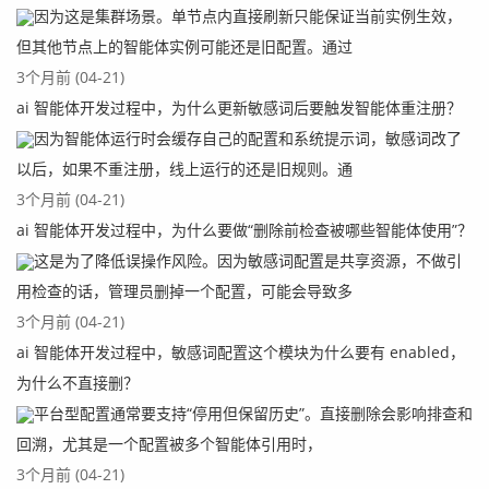
这里我们可以查看运维信息，集群信息，主题信息，消费者
因为这是集群场景。单节点内直接刷新只能保证当前实例生效，
信息，生产者信息，消息等
但其他节点上的智能体实例可能还是旧配置。通过
3个月前 (04-21)
ai 智能体开发过程中，为什么更新敏感词后要触发智能体重注册？
因为智能体运行时会缓存自己的配置和系统提示词，敏感词改了
以后，如果不重注册，线上运行的还是旧规则。通
3个月前 (04-21)
ai 智能体开发过程中，为什么要做“删除前检查被哪些智能体使用”？
这是为了降低误操作风险。因为敏感词配置是共享资源，不做引
以上就是使用docker快速启动一个Rocketmq实例的案例。
用检查的话，管理员删掉一个配置，可能会导致多
3个月前 (04-21)
ai 智能体开发过程中，敏感词配置这个模块为什么要有 enabled，
真正的成长, 源于内心的觉醒和不懈的努力, 你的信念
为什么不直接删？
和行动, 将铺就通往更好的自己的道路
平台型配置通常要支持“停用但保留历史”。直接删除会影响排查和
回溯，尤其是一个配置被多个智能体引用时，
3个月前 (04-21)