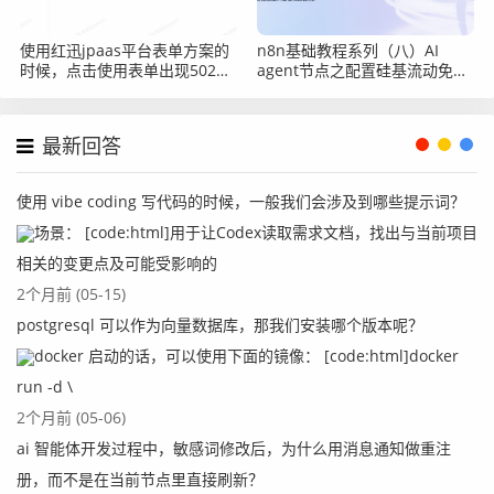
1、这里记得把对应的ip修改为自己服务器的ip
使用红迅jpaas平台表单方案的
n8n基础教程系列（八）AI
时候，点击使用表单出现502提
agent节点之配置硅基流动免费
示怎么办？
qwen3-8b模型
六、查看Rocket的dashboard
最新回答
最后我们登录这个dashboard的9877端口，查看下对应的w
使用 vibe coding 写代码的时候，一般我们会涉及到哪些提示词？
eb界面。
场景： [code:html]用于让Codex读取需求文档，找出与当前项目
http://${ip}:9877/#/
相关的变更点及可能受影响的
2个月前 (05-15)
postgresql 可以作为向量数据库，那我们安装哪个版本呢？
docker 启动的话，可以使用下面的镜像： [code:html]docker
run -d \
2个月前 (05-06)
ai 智能体开发过程中，敏感词修改后，为什么用消息通知做重注
册，而不是在当前节点里直接刷新？