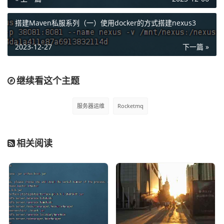
搭建Maven私服系列（一）使用docker的方式搭建nexus3
三、创建服务挂载目录
2023-12-27
下一篇 »
接着我们就要准备创建rocketmq的docker实例了，在rocket
继续看这个主题
mq中，我们知道他会涉及到两个角色，分别是nameserver
和broker，因此我们创建两个对应的文件夹作为后续docker
服务器运维
Rocketmq
实例的挂载目录。
#创建nameserver的挂载目录

mkdir -p /home/pubserver/rocketmq/nameserver/logs

相关阅读
mkdir -p /home/pubserver/rocketmq/nameserver/data

#创建broker的挂载目录

mkdir -p /home/pubserver/rocketmq/broker1/conf

mkdir -p /home/pubserver/rocketmq/broker1/data

mkdir -p /home/pubserver/rocketmq/broker1/logs