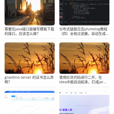
6" -e "MAX_POSSIBLE_HEAP=200000000" rocketmqinc/r
ocketmq sh mqbroker -c /opt/rocketmqinc/rocketmq/
conf/broker.conf

需要在java接口层编写模板下载
分布式链路日志plumelog教程
#启动可视化web

的接口，应该怎么做？
（四）全局过滤器，自动生成
docker run -d --restart=always --name rq_consol
traceid
e -e "JAVA_OPTS=-Drocketmq.namesrv.addr=10.206.3
2.13:9876 -Dcom.rocketmq.sendMessageWithVIPChanne
l=false" -p 9877:8080 styletang/rocketmq-console-
ng
这里启动完毕之后，我们就可以在docker里面看到对应的3
个实例了：
gravitino server 的证书怎么弄
使用红讯代码进行二开，在
啊？
idea中能启动起来，打成jar放
到服务器上就跑不起来了怎么
办？
备注：