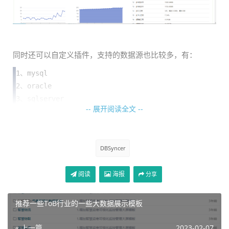
同时还可以自定义插件，支持的数据源也比较多，有：
1、mysql

2、oracle

3、sqlserver

-- 展开阅读全文 --
4、postgresql

5、elasticsearch

6、kafka

DBSyncer
7、file
如图：
阅读
海报
分享
推荐一些ToB行业的一些大数据展示模板
« 上一篇
2023-02-07