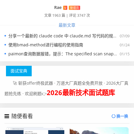
     PARTITION p202308 VALUES LESS THAN (to_days
Rae
V
管理员
('2023-09-01')),

文章 1963 篇
|
评论 3747 次
    PARTITION pmax VALUES LESS THAN MAXVALUE

);
最新文章
这里我们是把时间精确到天，然后p202306这个名称的分区
分享一个最新的 claude code 中 claude.md 写代码的规约文件
07/09
存放小于2023年7月1日的数据，p202307这个名称的分区
使用bmad-method进行编程的使用指南
01/24
存放大于2023年7月1日小于2023年8月报1号的数据。后面
paimon查询数据报错，提示：The specified scan snapshotId 15845 is out of available snapshotId range [17875, 178
01/15
的名称依次类推。
在mysql中没有提供动态分区的功能，因此这里我们需要提
面试宝典
前建立好所有的分区，如果插入数据的时候找不到对应的分
🚀 斩获offer终极武器 · 万道大厂真题全免费开放 · 2026大厂真
区，那么就会直接抛错，所以一般我们会添加一个less than
2026最新技术面试题库
maxvalue来作为备份，这样子当招不到合适的分区的时候，
题抢先练 · 欢迎刷题👉
会把数据主要放到这个pmax这个分区里面去。
2）list分区
随便看看
换一换
这里list分区主要的场景是一些以枚举类为案例的场景，例如
我们做智慧城市的话，由于数据量比较大，我们可以按区县