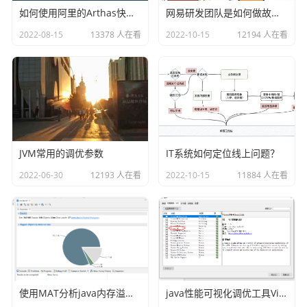
如何使用阿里的Arthas快速定位正在线上运行的程序问题
网易研发团队是如何做故障演练的？
  `time_bucket_id` bigint(19) DEFAULT NULL COMMEN
T '时间段id',

2022-08-15
13378 人在看
2022-10-15
12194 人在看
  `device_id` bigint(19) DEFAULT NULL COMMENT '设
备id',

  `costs_consume_log_id` bigint(19) DEFAULT NUL
L COMMENT '消费机消费记录id',

  `wallet_user_id` bigint(19) DEFAULT NULL COMMEN
T '用户钱包id',

JVM常用的调优参数
IT系统如何定位线上问题？
  `wallet_type` int(11) DEFAULT NULL COMMENT '钱
包类型，0：余额钱包，1、补贴钱包',

2022-06-30
12193 人在看
2022-10-15
11884 人在看
  `wallet_user_balance` decimal(10,2) DEFAULT NUL
L COMMENT '扣款前的余额',

  `op_type` tinyint(1) DEFAULT NULL COMMENT '1:充
值;2:减款;3:消费;4:补贴;5:退款;6补扣;7余额清理',

  `op_user` varchar(30) DEFAULT NULL COMMENT '操
作用户',

  `amount` decimal(10,2) DEFAULT NULL COMMENT '本
使用MAT分析java内存溢出的原因
java性能可视化调优工具VisualVM插件之Visual GC