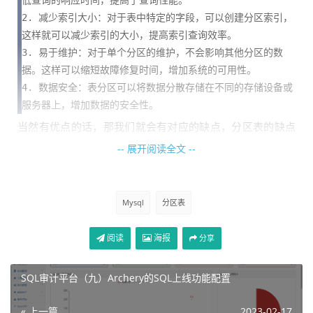
低查询的响应时间，提高了查询性能。

2. 减少索引大小：对于表中特定的字段，可以创建分区索引，
这样就可以减少索引的大小，提高索引查询效率。

3. 易于维护：对于单个分区的维护，不会影响其他分区的数
据。这样可以缩短故障修复时间，增加系统的可用性。

4. 数据安全：表分区可以将数据分散存储在不同的存储设备或
服务器上，增加数据的安全性。
当然有优点的话，那我们就会有对应的缺点，分区表的缺点
如下：
-- 展开阅读全文 --
1. 需要额外的存储空间：分区的实现需要额外的存储空间。如
果分区数很多，那么就需要更多的存储空间来存储分区索引和元
Mysql
分区表
数据信息。

2. 分区策略的选择：分区策略的选择也会影响到查询性能的优
阅读
海报
分享
化效果。需要根据具体情况进行选择。

3. 更加复杂的管理：管理多个分区表需要更加复杂的管理技巧
和工具。如果没有好的管理方法，会增加管理的负担和出错的概
SQL审计平台（九）Archery的SQL上线功能配置
率。
« 上一篇
2023-02-17