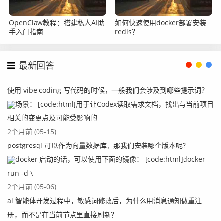
partition p1 values in (1),

OpenClaw教程：搭建私人AI助
如何快速使用docker部署安装
partition p2 values in (2),

手入门指南
redis？
partition p3 values in (3),

partition p4 values in (4),

partition p5 values in (5),

最新回答
partition p6 values in (6),

partition p7 values in (7),

使用 vibe coding 写代码的时候，一般我们会涉及到哪些提示词？
partition p8 values in (8),

场景： [code:html]用于让Codex读取需求文档，找出与当前项目
partition p9 values in (9),

相关的变更点及可能受影响的
partition p10 values in (10)

2个月前 (05-15)
postgresql 可以作为向量数据库，那我们安装哪个版本呢？
)
docker 启动的话，可以使用下面的镜像： [code:html]docker
这里的案例我们使用in的话，里面就是area这个区县字段的
run -d \
枚举信息。
2个月前 (05-06)
3）hash
ai 智能体开发过程中，敏感词修改后，为什么用消息通知做重注
有时候我们仅仅只是为了分区减少数据的存储分散，没有太
册，而不是在当前节点里直接刷新？