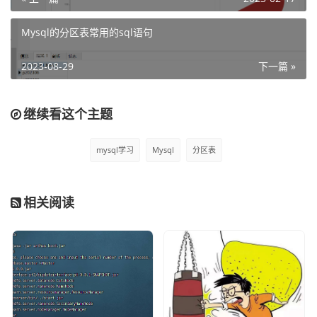
以上我们对分区表有一些基本的概念了，下面我们就来介绍
Mysql的分区表常用的sql语句
下mysql中使用分区表的集中形式：
2023-08-29
下一篇 »
1）range分区
这里的range分区一般常用的主要是根据时间进行分区，例
继续看这个主题
如我们把数据按周进行分区，按月进行分区，按季度进行分
区，按年分区等等，使用的关键词主要是：
mysql学习
Mysql
分区表
partition by range

value less than
相关阅读
例如下面我们演示一条sql，把数据按月进行分区：
CREATE TABLE `wallet_consumer_logs` (

  `id` bigint(19) NOT NULL,

  `order_no` varchar(21) DEFAULT NULL COMMENT '流
水号',

  `transaction_id` varchar(40) DEFAULT NULL COMME
NT '第三方支付流水号',
