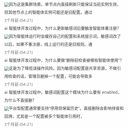
多明确的业务，因此这里的话，我们可以使用hash进行分
因为这是集群场景。单节点内直接刷新只能保证当前实例生效，
区，使用hash进行分区的话，涉及到的关键词有：
但其他节点上的智能体实例可能还是旧配置。通过
3个月前 (04-21)
partition by hash

ai 智能体开发过程中，为什么更新敏感词后要触发智能体重注册？
partitions
因为智能体运行时会缓存自己的配置和系统提示词，敏感词改了
下面列举个使用hash创建分区的案例：
以后，如果不重注册，线上运行的还是旧规则。通
CREATE TABLE product (

3个月前 (04-21)
    id INT NOT NULL,

ai 智能体开发过程中，为什么要做“删除前检查被哪些智能体使用”？
    product_name VARCHAR(64),

这是为了降低误操作风险。因为敏感词配置是共享资源，不做引
    product_type INT

用检查的话，管理员删掉一个配置，可能会导致多
)

PARTITION BY HASH(id)

3个月前 (04-21)
PARTITIONS 4;
ai 智能体开发过程中，敏感词配置这个模块为什么要有 enabled，
使用hash创建分区的时候比较简单，指定一个需要hash的字
为什么不直接删？
段，再指定想要的分区数量即可。
平台型配置通常要支持“停用但保留历史”。直接删除会影响排查和
回溯，尤其是一个配置被多个智能体引用时，
3个月前 (04-21)
以上就是我们常用的在mysql中使用分区表的常用案例。