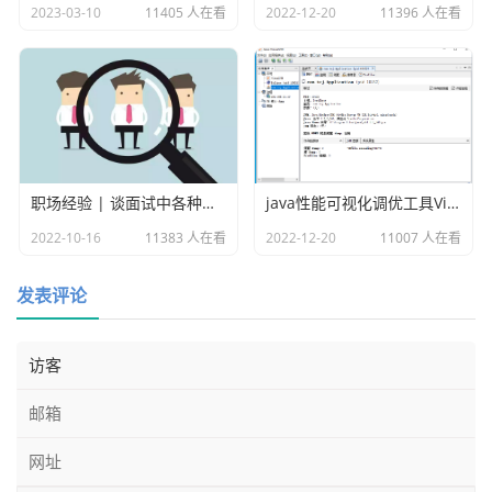
次操作金额',

2023-03-10
11405 人在看
2022-12-20
11396 人在看
  `user_relation_id` varchar(19) DEFAULT NULL COM
MENT '消费者用户id 云校园 用户表字段',

  `remark` varchar(255) DEFAULT NULL COMMENT '备
注',

  `create_time` datetime DEFAULT CURRENT_TIMESTAM
P COMMENT '创建时间',

  `update_time` datetime DEFAULT CURRENT_TIMESTAM
职场经验 | 谈面试中各种各样的坑
java性能可视化调优工具VisualVM
P ON UPDATE CURRENT_TIMESTAMP COMMENT '更新时间',

2022-10-16
11383 人在看
2022-12-20
11007 人在看
  `school_id` bigint(19) DEFAULT NULL COMMENT '学
校id',

发表评论
  `branch_id` bigint(19) unsigned DEFAULT NULL CO
MMENT '校区id',

  `dept_id` bigint(19) DEFAULT NULL COMMENT '部门
id',

  PRIMARY KEY (`id`,`create_time`) USING BTREE,

  KEY `idx_school_id` (`school_id`) USING BTREE,

  KEY `idx_branch_id` (`branch_id`) USING BTREE,
