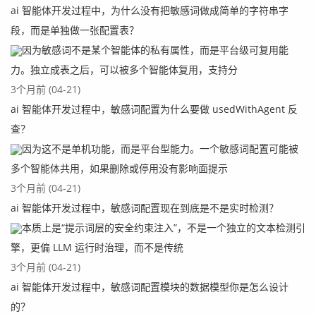
ai 智能体开发过程中，为什么没有把敏感词做成简单的字符串字
段，而是单独做一张配置表？
因为敏感词不是某个智能体的私有属性，而是平台级可复用能
备注：
力。独立成表之后，可以被多个智能体复用，支持分
1、MySQL 的分区字段，必须包含在主键字段或者唯一索引
3个月前 (04-21)
列中，也就是分区的字段必须全部都属于主键或者唯一索引
ai 智能体开发过程中，敏感词配置为什么要做 usedWithAgent 反
列的一部分或者全部，否则创建分区将直接报错。
查？
2、分区也是大表优化的一个可选方案。
因为这不是单机功能，而是平台型能力。一个敏感词配置可能被
3、分区表适合做大量写入，不适合做大量更新操作。
多个智能体共用，如果删除或停用没有影响面提示
3个月前 (04-21)
ai 智能体开发过程中，敏感词配置现在到底是不是实时检测？
真正的成长, 源于内心的觉醒和不懈的努力, 你的信念
本质上是“提示词层的安全约束注入”，不是一个独立的文本检测引
和行动, 将铺就通往更好的自己的道路
擎，更偏 LLM 运行时治理，而不是传统
3个月前 (04-21)
ai 智能体开发过程中，敏感词配置模块的数据模型你是怎么设计
的？