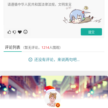
  KEY `idx_dept_id` (`dept_id`) USING BTREE,

  KEY `idx_user_relation_id` (`user_relation_id
`) USING BTREE,

  KEY `idx_order_no` (`order_no`) USING BTREE,

  KEY `idx_costs_consume_log_id` (`costs_consume_
log_id`) USING BTREE,

  KEY `idx_device_id` (`device_id`) USING BTREE,

  KEY `idx_wallet_user_id` (`wallet_user_id`) USI
评论列表
（暂无评论，
1214
人围观）
NG BTREE,

  KEY `idx_op_type` (`op_type`)

还没有评论，来说两句吧...
) ENGINE=InnoDB DEFAULT CHARSET=utf8 COMMENT='钱
包的所有消费记录日志表'

PARTITION BY RANGE (to_days(create_time))

(

     PARTITION p202306 VALUES LESS THAN (to_days
('2023-07-01')),

     PARTITION p202307 VALUES LESS THAN (to_days
('2023-08-01')),
