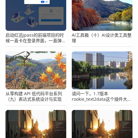
进行枚举，使用list进行分区。mysql中使用list分区对应的关
键字有：
partition by list

in
启动红迅jpass的前端项目的时
AI工具箱（十）AI设计类工具整
候一直卡在登录界面，一直弹窗
理
下面我们列举一个案例：
登录已过期，死循环一样。
CREATE TABLE `users` (

  `id` int(11) NOT NULL,

  `name` varchar(30) DEFAULT NULL COMMENT '姓名',

  `sex` tinyint(1) DEFAULT NULL COMMENT '性别',

  `address` varchar(255) DEFAULT NULL COMMENT '家
庭地址',

从零构建 API 低代码平台系列
请问一下，1.7版本
（九）表达式系统设计与实现
rookie_text2data这个插件大家
  `area` tinyint(2) DEFAULT NULL COMMENT '所属区
可以使用吗？
县',

  PRIMARY KEY (`id`, `area`)

) ENGINE=InnoDB DEFAULT CHARSET=utf8

PARTITION by list(area)

(
