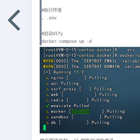
#执行环境

. .env

#启动dify

docker-compose up -d