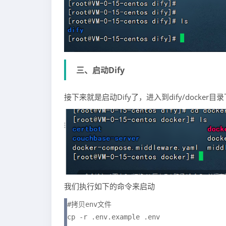
三、启动Dify
接下来就是启动Dify了，进入到dify/docker目录
我们执行如下的命令来启动
#拷贝env文件

cp -r .env.example .env
