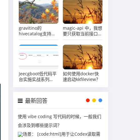
gravitino的
magic-api 中，我想
hivecatalog支持
要只获取当前接口执
hive4吗
行sql的执行结果怎
么办？
Jeecgboot低代码平
如何使用docker快
台实施实战系列
速启动kkfileview？
（四）场景实战司机
管理之表单图片上传
与展示
最新回答
使用 vibe coding 写代码的时候，一般我们
会涉及到哪些提示词？
场景： [code:html]用于让Codex读取需