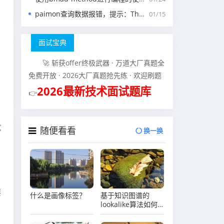
paimon查询数据报错，提示：The specified scan snapshotId 15845 is out of available snapshotId range [17875, 178
01/15
面试宝典
🚀 斩获offer终极武器 · 万道大厂真题全
免费开放 · 2026大厂真题抢先练 · 欢迎刷题
2026最新技术面试题库
👉
就
随便看看
换一换
要
什么是画像标签？
基于知识图谱的
lookalike算法如何
工作？