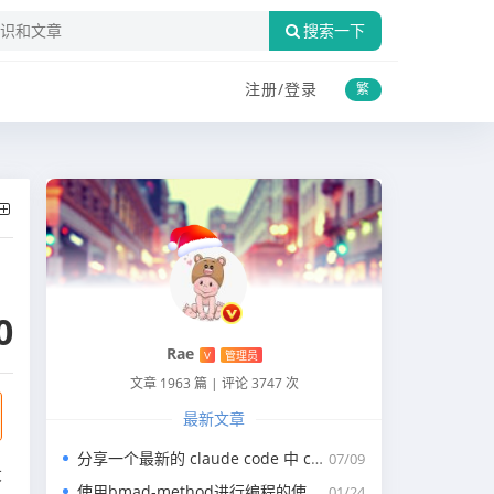
搜索一下
注册/
登录
繁
0
Rae
V
管理员
文章 1963 篇
|
评论 3747 次
最新文章
分享一个最新的 claude code 中 claude.md 写代码的规约文件
07/09
大
使用bmad-method进行编程的使用指南
01/24