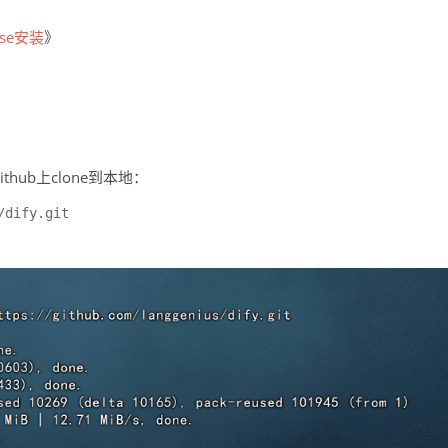
ose安装
》
hub上clone到本地：
/dify.git