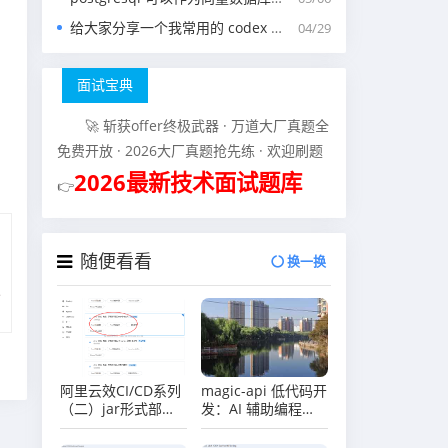
给大家分享一个我常用的 codex 中的 agents.md 文件
04/29
面试宝典
🚀 斩获offer终极武器 · 万道大厂真题全
免费开放 · 2026大厂真题抢先练 · 欢迎刷题
2026最新技术面试题库
👉
随便看看
换一换
阿里云效CI/CD系列
magic-api 低代码开
（二）jar形式部署
发：AI 辅助编程
springboot项目案
Prompt 完整指南
例（ruoyi后端）