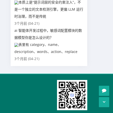
本质上是“提示词层的安全约束注入”，不
是一个独立的文本检测引擎，更偏 LLM 运行
时治理，而不是传统
3个月前 (04-21)
ai 智能体开发过程中，敏感词配置模块的数
据模型你是怎么设计的？
表里有 category、name、
description、words、action、replace
3个月前 (04-21)