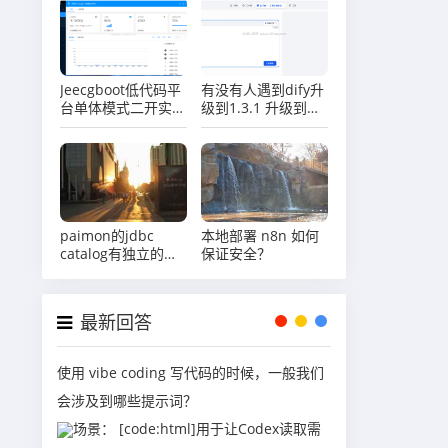
Jeecgboot低代码平
有没有人遇到dify升
台单体模式二开实战
级到1.3.1 升级到最
系列（三）业务实战
新版本 知识库出问
添加订单管理菜单
题的？
paimon的jdbc
本地部署 n8n 如何
catalog有独立的分
保证安全？
布式锁控制，现在
gravitino是不是没
这个参数
最新回答
使用 vibe coding 写代码的时候，一般我们
会涉及到哪些提示词？
场景： [code:html]用于让Codex读取需