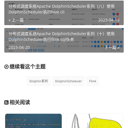
bin

分布式调度系统Apache DolphinScheduler系列（八）使用
export HADOOP_CLASSPATH=/home/pubserver/hadoop-3.
DolphinScheduler执行hive cli
3.5/etc/hadoop:/home/pubserver/hadoop-3.3.5/shar
« 上一篇
2023-04-18
e/hadoop/common/lib/*:/home/pubserver/hadoop-3.3.
5/share/hadoop/common/*:/home/pubserver/hadoop-3.
分布式调度系统Apache DolphinScheduler系列（十）使用
3.5/share/hadoop/hdfs:/home/pubserver/hadoop-3.3.
DolphinScheduler执行flink sql任务
5/share/hadoop/hdfs/lib/*:/home/pubserver/hadoop-
2023-04-20
下一篇 »
3.3.5/share/hadoop/hdfs/*:/home/pubserver/hadoop-
3.3.5/share/hadoop/mapreduce/*:/home/pubserver/ha
继续看这个主题
doop-3.3.5/share/hadoop/yarn:/home/pubserver/hado
op-3.3.5/share/hadoop/yarn/lib/*:/home/pubserver/
hadoop-3.3.5/share/hadoop/yarn/*
Dolphin系列
DolphinScheduler
Flink
配置示例图如下：
相关阅读