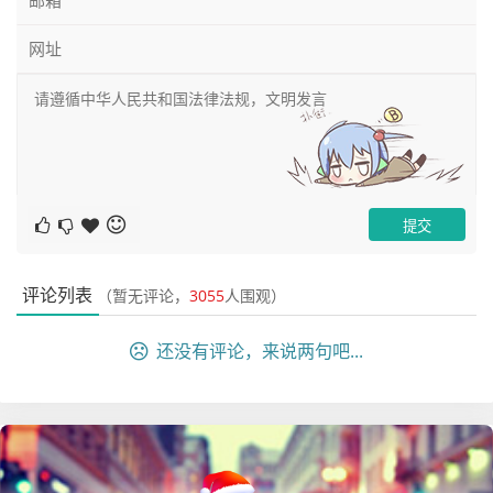
link-1.17.0}

export DATAX_HOME=${DATAX_HOME:-/home/pubserver/d
atax}

export SEATUNNEL_HOME=${SEATUNNEL_HOME:-/opt/sof
t/seatunnel}

export CHUNJUN_HOME=${CHUNJUN_HOME:-/opt/soft/chu
njun}

export PATH=$HADOOP_HOME/bin:$SPARK_HOME1/bin:$SP
ARK_HOME2/bin:$PYTHON_HOME/bin:$JAVA_HOME/bin:$HI
VE_HOME/bin:$FLINK_HOME/bin:$DATAX_HOME/bin:$SEAT
评论列表
（暂无评论，
3055
人围观）
UNNEL_HOME/bin:$CHUNJUN_HOME/bin:$PATH
还没有评论，来说两句吧...
三、在dolphinscheduler上面配置环境变量
这里在执行的时候，我们还是需要添加一下环境变量，因此
在DolphinScheduler dashboard上添加一个环境变量，这里
我们还是沿用之前配置的hadoop环境变量：