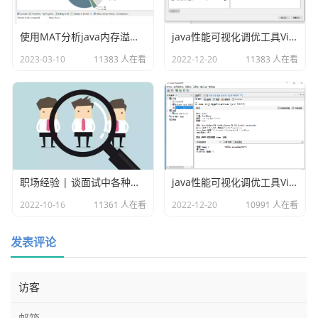
export REGISTRY_ZOOKEEPER_CONNECT_STRING=${REGIST
RY_ZOOKEEPER_CONNECT_STRING:-localhost:2181}

使用MAT分析java内存溢出的原因
java性能可视化调优工具VisualVM插件之Visual GC
# Tasks related configurations, need to change th
2023-03-10
11383 人在看
2022-12-20
11383 人在看
e configuration if you use the related tasks.

export HADOOP_HOME=${HADOOP_HOME:-/home/pubserve
r/hadoop-3.3.5}

export HADOOP_CONF_DIR=${HADOOP_CONF_DIR:-/home/p
ubserver/hadoop-3.3.5/etc/hadoop}

export SPARK_HOME1=${SPARK_HOME1:-/home/pubserve
r/spark-3.4.0-bin-hadoop3}

职场经验 | 谈面试中各种各样的坑
java性能可视化调优工具VisualVM
export SPARK_HOME2=${SPARK_HOME2:-/home/pubserve
2022-10-16
11361 人在看
2022-12-20
10991 人在看
r/spark-3.4.0-bin-hadoop3}

export PYTHON_HOME=${PYTHON_HOME:-/usr/bin/pytho
发表评论
n}

export HIVE_HOME=${HIVE_HOME:-/home/pubserver/hiv
e3.1.3}

export FLINK_HOME=${FLINK_HOME:-/home/pubserver/f