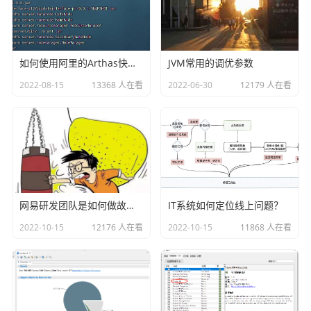
8.31.30:3306/scheduler?useUnicode=true&characterE
ncoding=UTF-8&useSSL=false"

export SPRING_DATASOURCE_USERNAME="scheduler"

如何使用阿里的Arthas快速定位正在线上运行的程序问题
JVM常用的调优参数
export SPRING_DATASOURCE_PASSWORD="YmBDpz775TeWT6
2022-08-15
13368 人在看
2022-06-30
12179 人在看
r2"

# DolphinScheduler server related configuration

export SPRING_CACHE_TYPE=${SPRING_CACHE_TYPE:-non
e}

export SPRING_JACKSON_TIME_ZONE=${SPRING_JACKSON_
TIME_ZONE:-UTC}

网易研发团队是如何做故障演练的？
IT系统如何定位线上问题？
export MASTER_FETCH_COMMAND_NUM=${MASTER_FETCH_CO
MMAND_NUM:-10}

2022-10-15
12176 人在看
2022-10-15
11868 人在看
# Registry center configuration, determines the t
ype and link of the registry center

export REGISTRY_TYPE=${REGISTRY_TYPE:-zookeeper}
