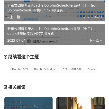
分布式调度系统Apache DolphinScheduler系列（十）使用
n an "AS IS" BASIS,

DolphinScheduler执行flink sql任务
# WITHOUT WARRANTIES OR CONDITIONS OF ANY KIND, e
« 上一篇
2023-04-20
ither express or implied.

# See the License for the specific language gover
分布式调度系统Apache DolphinScheduler系列（十二）
ning permissions and

datax增量同步数据的实用方式
# limitations under the License.

2023-07-04
下一篇 »
#

# JAVA_HOME, will use it to start DolphinSchedule
继续看这个主题
r server

export JAVA_HOME=${JAVA_HOME:-/usr/local/jdk1.8.0
Dolphin系列
DolphinScheduler
分布式调度系统
Spark
_271}

# Database related configuration, set database ty
相关阅读
pe, username and password

export DATABASE=${DATABASE:-mysql}

export SPRING_PROFILES_ACTIVE=${DATABASE}

export SPRING_DATASOURCE_URL="jdbc:mysql://192.16