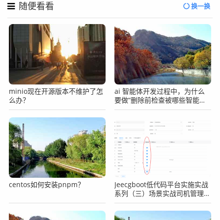
随便看看
换一换
export HADOOP_CLASSPATH=/home/pubserver/hadoop-3.
3.5/etc/hadoop:/home/pubserver/hadoop-3.3.5/shar
e/hadoop/common/lib/*:/home/pubserver/hadoop-3.3.
5/share/hadoop/common/*:/home/pubserver/hadoop-3.
3.5/share/hadoop/hdfs:/home/pubserver/hadoop-3.3.
5/share/hadoop/hdfs/lib/*:/home/pubserver/hadoop-
3.3.5/share/hadoop/hdfs/*:/home/pubserver/hadoop-
minio现在开源版本不维护了怎
ai 智能体开发过程中，为什么
3.3.5/share/hadoop/mapreduce/*:/home/pubserver/ha
么办？
要做“删除前检查被哪些智能体
doop-3.3.5/share/hadoop/yarn:/home/pubserver/hado
使用”？
op-3.3.5/share/hadoop/yarn/lib/*:/home/pubserver/
hadoop-3.3.5/share/hadoop/yarn/*
centos如何安装pnpm？
Jeecgboot低代码平台实施实战
系列（三）场景实战司机管理之
表单字段必填