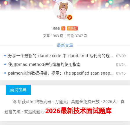
Rae
V
管理员
文章 1963 篇
|
评论 3747 次
最新文章
详细的配置如下：
分享一个最新的 claude code 中 claude.md 写代码的规约文件
07/09
export JAVA_HOME=/usr/local/jdk1.8.0_271

使用bmad-method进行编程的使用指南
01/24
export HADOOP_HOME=/home/pubserver/hadoop-3.3.5

paimon查询数据报错，提示：The specified scan snapshotId 15845 is out of available snapshotId range [17875, 178
01/15
export HBASE_HOME=/home/pubserver/hbase-2.5.3

export HIVE_HOME=/home/pubserver/hive3.1.3

面试宝典
export FLINK_HOME=/home/pubserver/flink-1.17.0

export SPARK_HOME=/home/pubserver/spark-3.4.0-bin
🚀 斩获offer终极武器 · 万道大厂真题全免费开放 · 2026大厂真
-hadoop3

2026最新技术面试题库
题抢先练 · 欢迎刷题👉
export PATH=$PATH:$JAVA_HOME/bin:$HADOOP_HOME/bi
n:${HBASE_HOME}/bin:${HIVE_HOME}/bin:${FLINK_HOM
E}/bin:${SPARK_HOME}/bin
