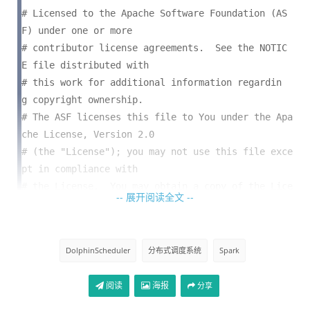
# Licensed to the Apache Software Foundation (AS
F) under one or more

# contributor license agreements.  See the NOTIC
E file distributed with

# this work for additional information regardin
g copyright ownership.

# The ASF licenses this file to You under the Apa
che License, Version 2.0

# (the "License"); you may not use this file exce
pt in compliance with

# the License.  You may obtain a copy of the Lice
-- 展开阅读全文 --
nse at

#

#     http://www.apache.org/licenses/LICENSE-2.0

DolphinScheduler
分布式调度系统
Spark
#

# Unless required by applicable law or agreed t
阅读
海报
分享
o in writing, software

# distributed under the License is distributed o